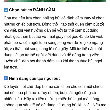
Chọn bút có RÃNH CẦM
Cha mẹ nên lựa chọn những bút có rãnh cầm thay vì chọn
những chiếc bút trơn. Đồng thời, tạo thói quen cầm bút tốt
khi viết, khi viết hướng dẫn bé với tư thế cầm bút đúng
nhất, góc thân bút tạo với mặt giấy một góc 45 độ khi viết,
phần bè ra của ngòi luôn song song với đường kẻ ngang
ôli, và thân bút song song lề của giấy. Một tư thế cầm bút
đúng sẽ tạo tư thế ngồi viết đúng và dễ dàng trong việc
luyện chữ đẹp nét thanh đậm sau khi thành thục bút ngòi
êm trơn.
Hình dáng,cấu tạo ngòi bút
Để luyện nét chữ đẹp bố mẹ cần chọn cho con một chiếc
bút nét hoa phù hợp. Tuy nhiên, bút mài ngòi cũng có
nhiều kiểu. Hãy ưu tiên những chiếc bút ngòi mài nông,
không quá sâu để trẻ dễ dàng sử dụng bút khi viết. Nếu mẹ