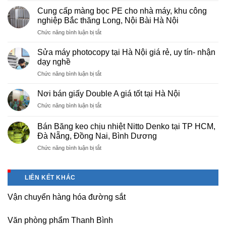
máy
Cung cấp màng bọc PE cho nhà máy, khu công
photocopy
nghiệp Bắc thăng Long, Nội Bài Hà Nội
tại
ở
Chức năng bình luận bị tắt
Việt
Cung
Trì
cấp
Phú
Sửa máy photocopy tại Hà Nội giá rẻ, uy tín- nhận
màng
Thọ
dạy nghề
bọc
ở
Chức năng bình luận bị tắt
PE
Sửa
cho
máy
nhà
Nơi bán giấy Double A giá tốt tại Hà Nội
photocopy
máy,
ở
Chức năng bình luận bị tắt
tại
khu
Nơi
Hà
công
bán
Nội
Bán Băng keo chịu nhiệt Nitto Denko tại TP HCM,
nghiệp
giấy
giá
Đà Nẵng, Đồng Nai, Bình Dương
Bắc
Double
rẻ,
thăng
ở
Chức năng bình luận bị tắt
A
uy
Long,
Bán
giá
tín-
Nội
Băng
tốt
nhận
Bài
keo
tại
dạy
LIÊN KẾT KHÁC
Hà
chịu
Hà
nghề
Nội
nhiệt
Nội
Vận chuyển hàng hóa đường sắt
Nitto
Denko
tại
Văn phòng phẩm Thanh Bình
TP