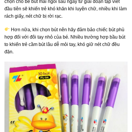
chọn cho bé bút mài ngòi sâu ngay từ giai đoạn tập viết
đầu tiên sẽ khiến trẻ khó khăn khi luyện chữ, nhiều khi làm
rách giấy, nét chữ bị rời rạc.
Hơn nữa, khi chọn bút nên hãy đảm bảo chiếc bút phù
hợp đối với đôi tay nhỏ của bé. Nhiều trường hợp bầu bút
to khiến trẻ cầm bút lâu dễ mỏi tay, khó giữ nét chữ đều
đặn.