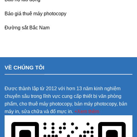
Báo giá thuê máy photocopy
Đường sắt Bắc Nam
VỀ CHÚNG TÔI
Được thành lập từ 2012 với hơn 13 năm kinh nghiệm
chuyên sâu trong lĩnh vực cung cấp thiết bị văn phòng
phẩm, cho thuê máy photocopy, bán máy photocopy, bán
máy in, sửa chữa và đổ mực in.
+Xem thêm