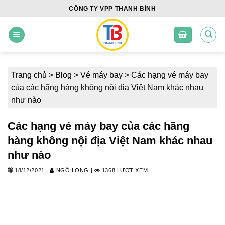
Skip
CÔNG TY VPP THANH BÌNH
to
content
Trang chủ
>
Blog
>
Vé máy bay
>
Các hạng vé máy bay
của các hãng hàng không nội địa Việt Nam khác nhau
như nào
Các hạng vé máy bay của các hãng
hàng không nội địa Việt Nam khác nhau
như nào
18/12/2021
|
NGÔ LONG
|
1368 LƯỢT XEM