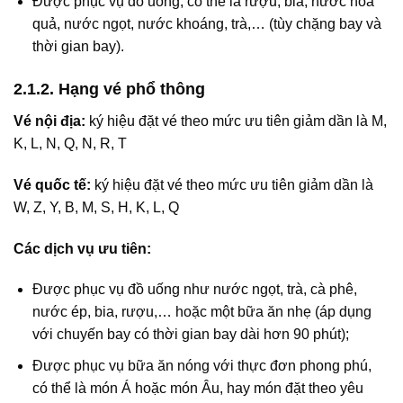
Được phục vụ đồ uống, có thể là rượu, bia, nước hoa
quả, nước ngọt, nước khoáng, trà,… (tùy chặng bay và
thời gian bay).
2.1.2. Hạng vé phổ thông
Vé nội địa:
ký hiệu đặt vé theo mức ưu tiên giảm dần là M,
K, L, N, Q, N, R, T
Vé quốc tế:
ký hiệu đặt vé theo mức ưu tiên giảm dần là
W, Z, Y, B, M, S, H, K, L, Q
Các dịch vụ ưu tiên:
Được phục vụ đồ uống như nước ngọt, trà, cà phê,
nước ép, bia, rượu,… hoặc một bữa ăn nhẹ (áp dụng
với chuyến bay có thời gian bay dài hơn 90 phút);
Được phục vụ bữa ăn nóng với thực đơn phong phú,
có thể là món Á hoặc món Âu, hay món đặt theo yêu