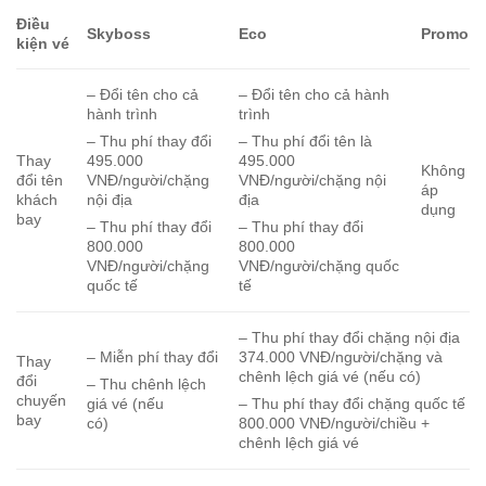
Điều
Skyboss
Eco
Promo
kiện vé
– Đổi tên cho cả
– Đổi tên cho cả hành
hành trình
trình
– Thu phí thay đổi
– Thu phí đổi tên là
Thay
495.000
495.000
Không
đổi tên
VNĐ/người/chặng
VNĐ/người/chặng nội
áp
khách
nội địa
địa
dụng
bay
– Thu phí thay đổi
– Thu phí thay đổi
800.000
800.000
VNĐ/người/chặng
VNĐ/người/chặng quốc
quốc tế
tế
– Thu phí thay đổi chặng nội địa
– Miễn phí thay đổi
374.000 VNĐ/người/chặng và
Thay
chênh lệch giá vé (nếu có)
đổi
– Thu chênh lệch
chuyến
giá vé (nếu
– Thu phí thay đổi chặng quốc tế
bay
có)
800.000 VNĐ/người/chiều +
chênh lệch giá vé