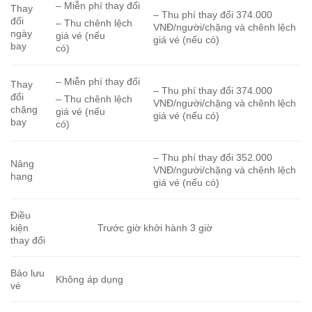
– Miễn phí thay đổi
Thay
– Thu phí thay đổi 374.000
đổi
– Thu chênh lệch
VNĐ/người/chặng và chênh lệch
ngày
giá vé (nếu
giá vé (nếu có)
bay
có)
– Miễn phí thay đổi
Thay
– Thu phí thay đổi 374.000
đổi
– Thu chênh lệch
VNĐ/người/chặng và chênh lệch
chặng
giá vé (nếu
giá vé (nếu có)
bay
có)
– Thu phí thay đổi 352.000
Nâng
VNĐ/người/chặng và chênh lệch
hạng
giá vé (nếu có)
Điều
kiện
Trước giờ khởi hành 3 giờ
thay đổi
Bảo lưu
Không áp dụng
vé