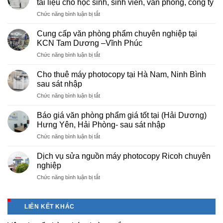
tài liệu cho học sinh, sinh viên, văn phòng, công ty
ở
Chức năng bình luận bị tắt
Dịch
vụ
Cung cấp văn phòng phẩm chuyên nghiệp tại
photocopy
KCN Tam Dương –Vĩnh Phúc
giá
ở
Chức năng bình luận bị tắt
rẻ
Cung
hà
cấp
nội
Cho thuê máy photocopy tại Hà Nam, Ninh Bình
văn
–
sau sát nhập
phòng
Báo
ở
Chức năng bình luận bị tắt
phẩm
giá
Cho
chuyên
photo
thuê
nghiệp
Báo giá văn phòng phẩm giá tốt tại (Hải Dương)
tài
máy
tại
Hưng Yên, Hải Phòng- sau sát nhập
liệu
photocopy
KCN
cho
ở
Chức năng bình luận bị tắt
tại
Tam
học
Báo
Hà
Dương
sinh,
giá
Nam,
Dịch vụ sửa nguồn máy photocopy Ricoh chuyên
–
sinh
văn
Ninh
nghiệp
Vĩnh
viên,
phòng
Bình
Phúc
văn
ở
Chức năng bình luận bị tắt
phẩm
sau
phòng,
Dịch
giá
sát
công
vụ
tốt
nhập
ty
sửa
tại
LIÊN KẾT KHÁC
nguồn
(Hải
máy
Dương)