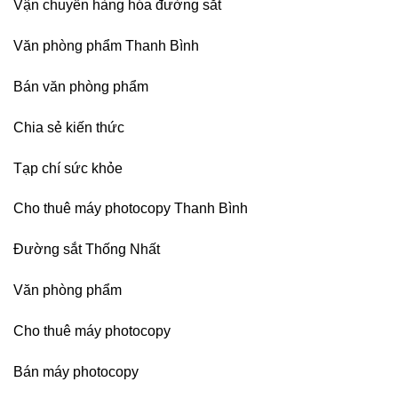
Vận chuyển hàng hóa đường sắt
photocopy
Hưng
Ricoh
Yên,
chuyên
Hải
Văn phòng phẩm Thanh Bình
nghiệp
Phòng-
sau
Bán văn phòng phẩm
sát
nhập
Chia sẻ kiến thức
Tạp chí sức khỏe
Cho thuê máy photocopy Thanh Bình
Đường sắt Thống Nhất
Văn phòng phẩm
Cho thuê máy photocopy
Bán máy photocopy