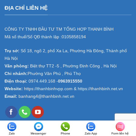
ĐỊA CHỈ LIÊN HỆ
CÔNG TY TNHH ĐẦU TƯ TM TỔNG HỢP THANH BÌNH
Mã số thuế/Số QĐ thành lập :
0105858194
Trụ sở:
Số 18, ngõ 2, phố Xa La, Phường Hà Đông, Thành phố
Hà Nội
Văn phòng:
Biệt thự TT2 -5 , Phường Định Công , Hà Nội
Chi nhánh:
Phường Văn Phú , Phú Thọ
Điện thoại:
0974.449.168
-
0963915550
Website:
https://thanhbinhvpp.com & https://thanhbinh.net.vn
Email:
banhang4@thanhbinh.net.vn
Zalo
Messenger
Phone
Zalo App
Form liên hệ