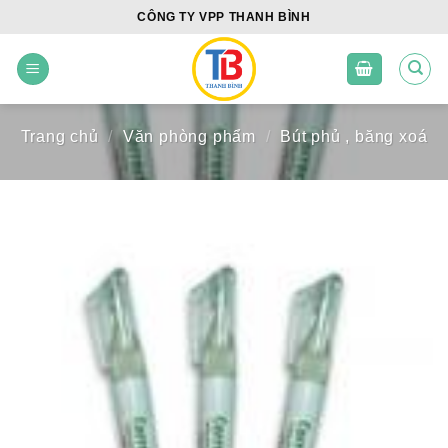
Skip
CÔNG TY VPP THANH BÌNH
to
content
Trang chủ
/
Văn phòng phẩm
/
Bút phủ , băng xoá