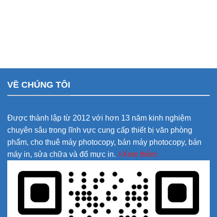
VỀ CHÚNG TÔI
Được thành lập từ 2012 với hơn 13 năm kinh nghiệm
chuyên sâu trong lĩnh vực cung cấp thiết bị văn phòng
phẩm, cho thuê máy photocopy, bán máy photocopy, bán
máy in, sửa chữa và đổ mực in.
+Xem thêm