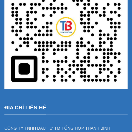
ĐỊA CHỈ LIÊN HỆ
CÔNG TY TNHH ĐẦU TƯ TM TỔNG HỢP THANH BÌNH