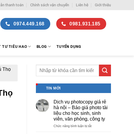
ẫn thanh toán
Chính sách vận chuyển
Liên hệ
Giới thiệu
0974.449.168
0981.931.185
T TƯ TIÊU HAO
BLOG
TUYỂN DỤNG
ú Thọ
TIN MỚI
 Thọ
Dịch vụ photocopy giá rẻ
hà nội – Báo giá photo tài
liệu cho học sinh, sinh
viên, văn phòng, công ty
ở
Chức năng bình luận bị tắt
Dịch