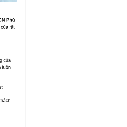
KCN Phú
 của rất
g của
n luôn
ư:
 khách