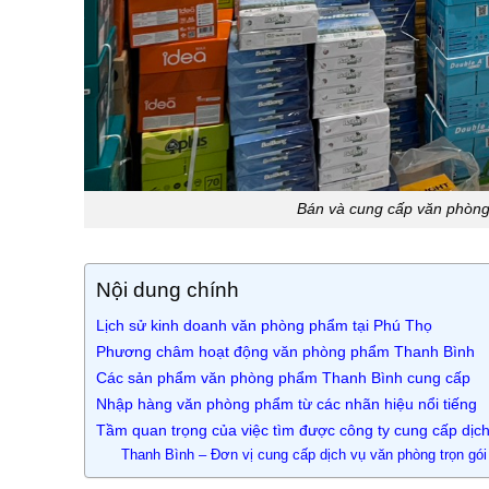
Bán và cung cấp văn phòng 
Nội dung chính
Lịch sử kinh doanh văn phòng phẩm tại Phú Thọ
Phương châm hoạt động văn phòng phẩm Thanh Bình
Các sản phẩm văn phòng phẩm Thanh Bình cung cấp
Nhập hàng văn phòng phẩm từ các nhãn hiệu nổi tiếng
Tầm quan trọng của việc tìm được công ty cung cấp dịch
Thanh Bình – Đơn vị cung cấp dịch vụ văn phòng trọn gói