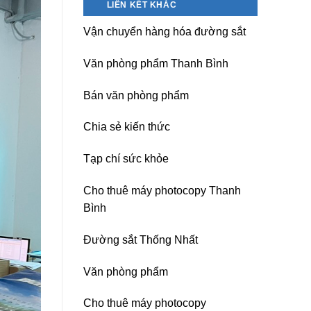
LIÊN KẾT KHÁC
nguồn
Dương)
máy
Hưng
Vận chuyển hàng hóa đường sắt
photocopy
Yên,
Ricoh
Hải
chuyên
Phòng-
Văn phòng phẩm Thanh Bình
nghiệp
sau
sát
Bán văn phòng phẩm
nhập
Chia sẻ kiến thức
Tạp chí sức khỏe
Cho thuê máy photocopy Thanh
Bình
Đường sắt Thống Nhất
Văn phòng phẩm
Cho thuê máy photocopy