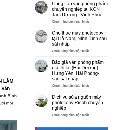
vụ
Cung cấp văn phòng phẩm
photocopy
chuyên nghiệp tại KCN
giá
Tam Dương –Vĩnh Phúc
rẻ
ở
Chức năng bình luận bị tắt
hà
Cung
nội
cấp
–
Cho thuê máy photocopy
văn
Báo
tại Hà Nam, Ninh Bình sau
phòng
giá
sát nhập
phẩm
photo
ở
Chức năng bình luận bị tắt
chuyên
tài
Cho
nghiệp
liệu
thuê
tại
cho
Báo giá văn phòng phẩm
máy
KCN
học
giá tốt tại (Hải Dương)
photocopy
Tam
sinh,
Hưng Yên, Hải Phòng-
tại
Dương
sinh
sau sát nhập
Hà
–
CN LÂM
viên,
Nam,
Vĩnh
ở
Chức năng bình luận bị tắt
văn
p văn
Ninh
Phúc
Báo
phòng,
Bình
giá
anh Bình
công
Dịch vụ sửa nguồn máy
sau
văn
ty
photocopy Ricoh chuyên
với một
sát
phòng
nghiệp
nhập
phẩm
ở
Chức năng bình luận bị tắt
giá
Dịch
tốt
vụ
tại
sửa
(Hải