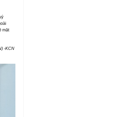
uý
goài
ề mặt
N) -KCN