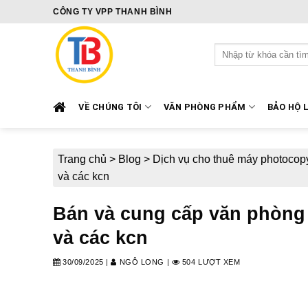
Skip
CÔNG TY VPP THANH BÌNH
to
content
Tìm
kiếm:
VỀ CHÚNG TÔI
VĂN PHÒNG PHẨM
BẢO HỘ 
Trang chủ
>
Blog
>
Dịch vụ cho thuê máy photocop
và các kcn
Bán và cung cấp văn phòng 
và các kcn
30/09/2025
|
NGÔ LONG
|
504 LƯỢT XEM