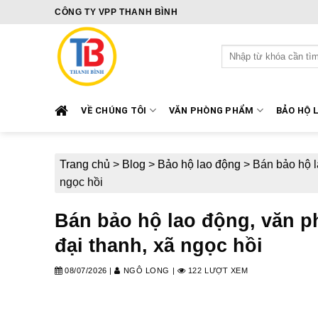
Skip
CÔNG TY VPP THANH BÌNH
to
content
Tìm
kiếm:
VỀ CHÚNG TÔI
VĂN PHÒNG PHẨM
BẢO HỘ 
Trang chủ
>
Blog
>
Bảo hộ lao động
>
Bán bảo hộ l
ngọc hồi
Bán bảo hộ lao động, văn ph
đại thanh, xã ngọc hồi
08/07/2026
|
NGÔ LONG
|
122 LƯỢT XEM