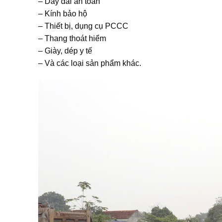
– Dây đai an toàn
– Kính bảo hộ
– Thiết bị, dụng cụ PCCC
– Thang thoát hiểm
– Giày, dép y tế
– Và các loại sản phẩm khác.