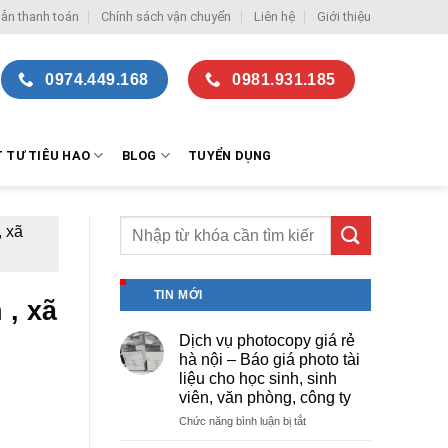
ẫn thanh toán
Chính sách vận chuyển
Liên hệ
Giới thiệu
0974.449.168
0981.931.185
T TƯ TIÊU HAO
BLOG
TUYỂN DỤNG
, xã
TIN MỚI
 , xã
Dịch vụ photocopy giá rẻ
hà nội – Báo giá photo tài
liệu cho học sinh, sinh
viên, văn phòng, công ty
ở
Chức năng bình luận bị tắt
Dịch