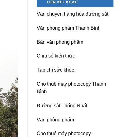
LIÊN KẾT KHÁC
nguồn
Dương)
máy
Hưng
Vận chuyển hàng hóa đường sắt
photocopy
Yên,
Ricoh
Hải
chuyên
Phòng-
Văn phòng phẩm Thanh Bình
nghiệp
sau
sát
Bán văn phòng phẩm
nhập
Chia sẻ kiến thức
Tạp chí sức khỏe
Cho thuê máy photocopy Thanh
Bình
Đường sắt Thống Nhất
Văn phòng phẩm
Cho thuê máy photocopy