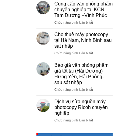
vụ
Cung cấp văn phòng phẩm
photocopy
chuyên nghiệp tại KCN
giá
Tam Dương –Vĩnh Phúc
rẻ
ở
Chức năng bình luận bị tắt
hà
Cung
nội
cấp
–
Cho thuê máy photocopy
văn
Báo
tại Hà Nam, Ninh Bình sau
phòng
giá
sát nhập
phẩm
photo
ở
Chức năng bình luận bị tắt
chuyên
tài
Cho
nghiệp
liệu
thuê
tại
cho
Báo giá văn phòng phẩm
máy
KCN
học
giá tốt tại (Hải Dương)
photocopy
Tam
sinh,
Hưng Yên, Hải Phòng-
tại
Dương
sinh
sau sát nhập
Hà
–
viên,
Nam,
Vĩnh
ở
Chức năng bình luận bị tắt
văn
Ninh
Phúc
Báo
phòng,
Bình
giá
công
Dịch vụ sửa nguồn máy
sau
văn
ty
photocopy Ricoh chuyên
sát
phòng
nghiệp
nhập
phẩm
ở
Chức năng bình luận bị tắt
giá
Dịch
tốt
vụ
tại
sửa
(Hải