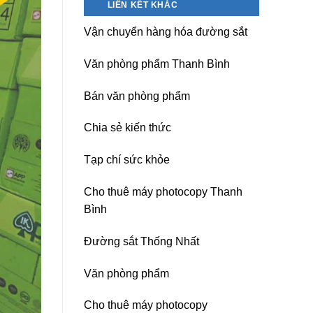
LIÊN KẾT KHÁC
nguồn
Dương)
máy
Hưng
Vận chuyển hàng hóa đường sắt
photocopy
Yên,
Ricoh
Hải
chuyên
Phòng-
Văn phòng phẩm Thanh Bình
nghiệp
sau
sát
Bán văn phòng phẩm
nhập
Chia sẻ kiến thức
Tạp chí sức khỏe
Cho thuê máy photocopy Thanh
Bình
Đường sắt Thống Nhất
Văn phòng phẩm
Cho thuê máy photocopy