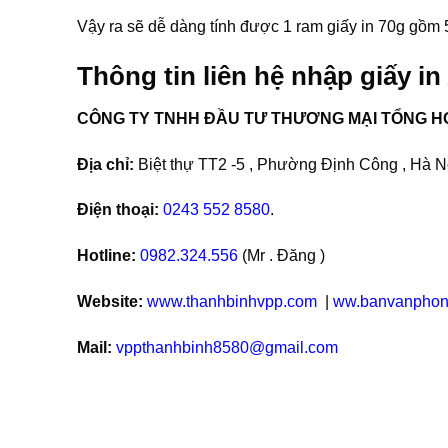
Vậy ra sẽ dễ dàng tính được 1 ram giấy in 70g gồm 
Thông tin liên hệ nhập giấy in
CÔNG TY TNHH ĐẦU TƯ THƯƠNG MẠI TỔNG H
Địa chỉ:
Biệt thự TT2 -5 , Phường Định Công , Hà Nộ
Điện thoại:
0243 552 8580
.
Hotline:
0982.324.556
(Mr . Đăng )
Website:
www.thanhbinhvpp.com
|
ww.banvanphon
Mail:
vppthanhbinh8580@gmail.com