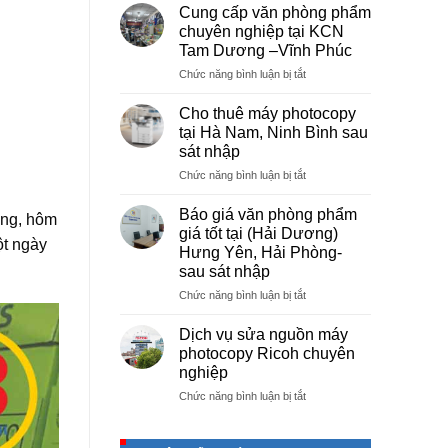
vụ
Cung cấp văn phòng phẩm
photocopy
chuyên nghiệp tại KCN
giá
Tam Dương –Vĩnh Phúc
rẻ
ở
Chức năng bình luận bị tắt
hà
Cung
nội
cấp
–
Cho thuê máy photocopy
văn
Báo
tại Hà Nam, Ninh Bình sau
phòng
giá
sát nhập
phẩm
photo
ở
Chức năng bình luận bị tắt
chuyên
tài
Cho
nghiệp
liệu
thuê
tại
cho
Báo giá văn phòng phẩm
ờng, hôm
máy
KCN
học
giá tốt tại (Hải Dương)
photocopy
ột ngày
Tam
sinh,
Hưng Yên, Hải Phòng-
tại
Dương
sinh
sau sát nhập
Hà
–
viên,
Nam,
Vĩnh
ở
Chức năng bình luận bị tắt
văn
Ninh
Phúc
Báo
phòng,
Bình
giá
công
Dịch vụ sửa nguồn máy
sau
văn
ty
photocopy Ricoh chuyên
sát
phòng
nghiệp
nhập
phẩm
ở
Chức năng bình luận bị tắt
giá
Dịch
tốt
vụ
tại
sửa
(Hải