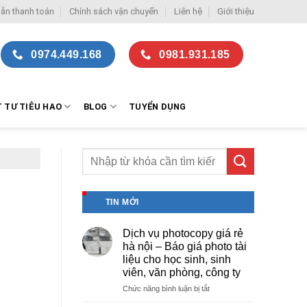
ẫn thanh toán
Chính sách vận chuyển
Liên hệ
Giới thiệu
0974.449.168
0981.931.185
T TƯ TIÊU HAO
BLOG
TUYỂN DỤNG
TIN MỚI
Dịch vụ photocopy giá rẻ
hà nội – Báo giá photo tài
liệu cho học sinh, sinh
viên, văn phòng, công ty
ở
Chức năng bình luận bị tắt
Dịch