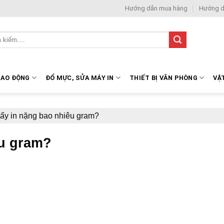
Hướng dẫn mua hàng
Hướng d
LAO ĐỘNG
ĐỔ MỰC, SỬA MÁY IN
THIẾT BỊ VĂN PHÒNG
VẬ
iấy in nặng bao nhiêu gram?
êu gram?