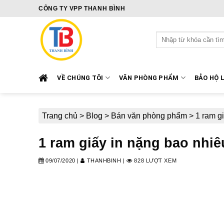
Skip
CÔNG TY VPP THANH BÌNH
to
content
Tìm
kiếm:
VỀ CHÚNG TÔI
VĂN PHÒNG PHẨM
BẢO HỘ 
Trang chủ
>
Blog
>
Bán văn phòng phẩm
>
1 ram g
1 ram giấy in nặng bao nhi
09/07/2020
|
THANHBINH
|
828 LƯỢT XEM