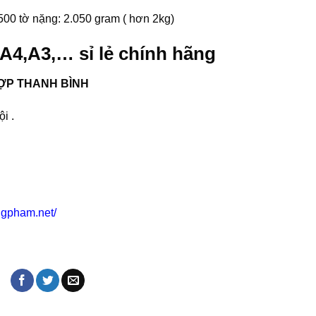
500 tờ nặng: 2.050 gram ( hơn 2kg)
 A4,A3,… sỉ lẻ chính hãng
ỢP THANH BÌNH
i .
gpham.net/