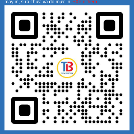
máy in, sửa chữa và đổ mực in.
+Xem thêm