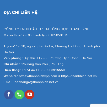
ĐỊA CHỈ LIÊN HỆ
CÔNG TY TNHH ĐẦU TƯ TM TỔNG HỢP THANH BÌNH
Mã số thuế/Số QĐ thành lập :
0105858194
Trụ sở:
Số 18, ngõ 2, phố Xa La, Phường Hà Đông, Thành phố
Hà Nội
Văn phòng:
Biệt thự TT2 -5 , Phường Định Công , Hà Nội
Chi nhánh:
Phường Văn Phú , Phú Thọ
Điện thoại:
0974.449.168
-
0963915550
Website:
https://thanhbinhvpp.com & https://thanhbinh.net.vn
Email:
banhang4@thanhbinh.net.vn