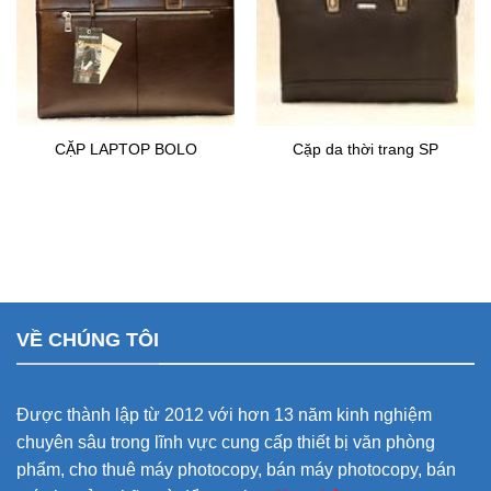
CẶP LAPTOP BOLO
Cặp da thời trang SP
VỀ CHÚNG TÔI
Được thành lập từ 2012 với hơn 13 năm kinh nghiệm
chuyên sâu trong lĩnh vực cung cấp thiết bị văn phòng
phẩm, cho thuê máy photocopy, bán máy photocopy, bán