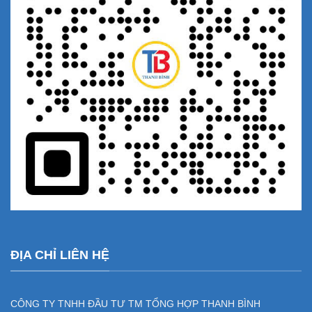
ĐỊA CHỈ LIÊN HỆ
CÔNG TY TNHH ĐẦU TƯ TM TỔNG HỢP THANH BÌNH