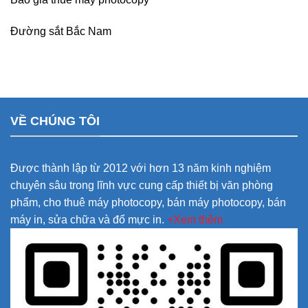
Đường sắt Bắc Nam
VỀ CHÚNG TÔI
Được thành lập từ 2012 với hơn 13 năm kinh nghiệm
chuyên sâu trong lĩnh vực cung cấp thiết bị văn phòng
phẩm, cho thuê máy photocopy, bán máy photocopy, bán
máy in, sửa chữa và đổ mực in.
+Xem thêm