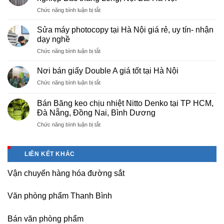
tại
ở
Chức năng bình luận bị tắt
Việt
Cung
Trì
cấp
Phú
Sửa máy photocopy tại Hà Nội giá rẻ, uy tín- nhận
màng
Thọ
dạy nghề
bọc
ở
Chức năng bình luận bị tắt
PE
Sửa
cho
máy
nhà
Nơi bán giấy Double A giá tốt tại Hà Nội
photocopy
máy,
ở
Chức năng bình luận bị tắt
tại
khu
Nơi
Hà
công
bán
Nội
Bán Băng keo chịu nhiệt Nitto Denko tại TP HCM,
nghiệp
giấy
giá
Đà Nẵng, Đồng Nai, Bình Dương
Bắc
Double
rẻ,
thăng
ở
Chức năng bình luận bị tắt
A
uy
Long,
Bán
giá
tín-
Nội
Băng
tốt
nhận
Bài
keo
tại
dạy
LIÊN KẾT KHÁC
Hà
chịu
Hà
nghề
Nội
nhiệt
Nội
Vận chuyển hàng hóa đường sắt
Nitto
Denko
tại
Văn phòng phẩm Thanh Bình
TP
HCM,
Đà
Bán văn phòng phẩm