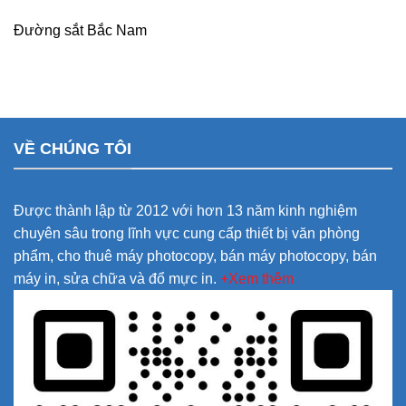
Đường sắt Bắc Nam
VỀ CHÚNG TÔI
Được thành lập từ 2012 với hơn 13 năm kinh nghiệm
chuyên sâu trong lĩnh vực cung cấp thiết bị văn phòng
phẩm, cho thuê máy photocopy, bán máy photocopy, bán
máy in, sửa chữa và đổ mực in.
+Xem thêm