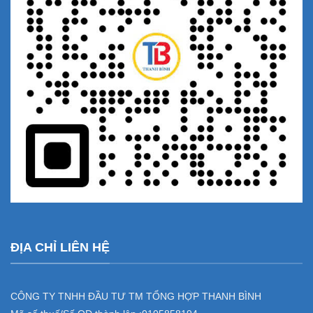
ĐỊA CHỈ LIÊN HỆ
CÔNG TY TNHH ĐẦU TƯ TM TỔNG HỢP THANH BÌNH