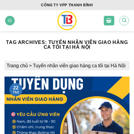
Skip
CÔNG TY VPP THANH BÌNH
to
content
TAG ARCHIVES:
TUYỂN NHÂN VIÊN GIAO HÀNG
CA TỐI TẠI HÀ NỘI
Trang chủ
>
Tuyển nhân viên giao hàng ca tối tại Hà Nội
22
Th2