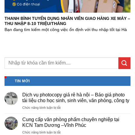
THANH BÌNH TUYỂN DỤNG NHÂN VIÊN GIAO HÀNG XE MÁY –
THU NHẬP 8-10 TRIỆU/THÁNG
Bạn đang tìm kiếm một công việc ổn định với thu nhập tốt tại Hà
TIN MỚI
Dịch vụ photocopy giá rẻ hà nội – Báo giá photo
tài liệu cho học sinh, sinh viên, văn phòng, công ty
ở
Chức năng bình luận bị tắt
Dịch
vụ
Cung cấp văn phòng phẩm chuyên nghiệp tại
photocopy
KCN Tam Dương –Vĩnh Phúc
giá
ở
Chức năng bình luận bị tắt
rẻ