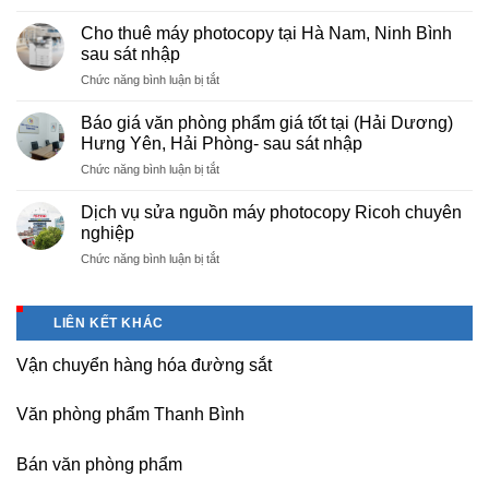
Cung
hà
cấp
nội
Cho thuê máy photocopy tại Hà Nam, Ninh Bình
văn
–
sau sát nhập
phòng
Báo
ở
Chức năng bình luận bị tắt
phẩm
giá
Cho
chuyên
photo
thuê
nghiệp
Báo giá văn phòng phẩm giá tốt tại (Hải Dương)
tài
máy
tại
Hưng Yên, Hải Phòng- sau sát nhập
liệu
photocopy
KCN
cho
ở
Chức năng bình luận bị tắt
tại
Tam
học
Báo
Hà
Dương
sinh,
giá
Nam,
Dịch vụ sửa nguồn máy photocopy Ricoh chuyên
–
sinh
văn
Ninh
nghiệp
Vĩnh
viên,
phòng
Bình
Phúc
văn
ở
Chức năng bình luận bị tắt
phẩm
sau
phòng,
Dịch
giá
sát
công
vụ
tốt
nhập
ty
sửa
tại
LIÊN KẾT KHÁC
nguồn
(Hải
máy
Dương)
Vận chuyển hàng hóa đường sắt
photocopy
Hưng
Ricoh
Yên,
chuyên
Hải
Văn phòng phẩm Thanh Bình
nghiệp
Phòng-
sau
Bán văn phòng phẩm
sát
nhập