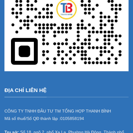
ĐỊA CHỈ LIÊN HỆ
CÔNG TY TNHH ĐẦU TƯ TM TỔNG HỢP THANH BÌNH
Mã số thuế/Số QĐ thành lập :
0105858194
Trụ sở:
Số 18, ngõ 2, phố Xa La, Phường Hà Đông, Thành phố