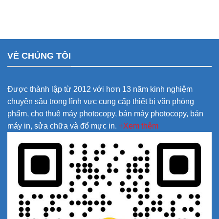
VỀ CHÚNG TÔI
Được thành lập từ 2012 với hơn 13 năm kinh nghiệm
chuyên sâu trong lĩnh vực cung cấp thiết bị văn phòng
phẩm, cho thuê máy photocopy, bán máy photocopy, bán
máy in, sửa chữa và đổ mực in.
+Xem thêm