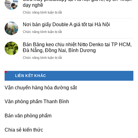
màng
Thọ
dạy nghề
bọc
ở
Chức năng bình luận bị tắt
PE
Sửa
cho
máy
nhà
Nơi bán giấy Double A giá tốt tại Hà Nội
photocopy
máy,
ở
Chức năng bình luận bị tắt
tại
khu
Nơi
Hà
công
bán
Nội
Bán Băng keo chịu nhiệt Nitto Denko tại TP HCM,
nghiệp
giấy
giá
Đà Nẵng, Đồng Nai, Bình Dương
Bắc
Double
rẻ,
thăng
ở
Chức năng bình luận bị tắt
A
uy
Long,
Bán
giá
tín-
Nội
Băng
tốt
nhận
Bài
keo
tại
dạy
LIÊN KẾT KHÁC
Hà
chịu
Hà
nghề
Nội
nhiệt
Nội
Vận chuyển hàng hóa đường sắt
Nitto
Denko
tại
Văn phòng phẩm Thanh Bình
TP
HCM,
Đà
Bán văn phòng phẩm
Nẵng,
Đồng
Chia sẻ kiến thức
Nai,
Bình