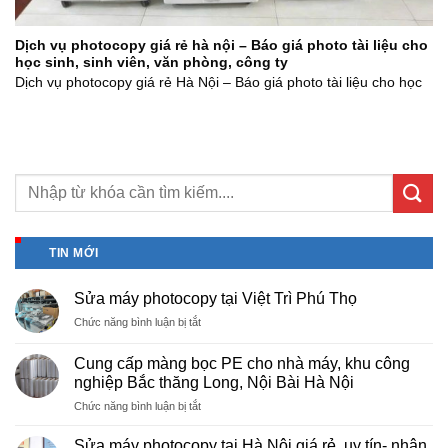
Dịch vụ photocopy giá rẻ hà nội – Báo giá photo tài liệu cho
học sinh, sinh viên, văn phòng, công ty
Dịch vụ photocopy giá rẻ Hà Nội – Báo giá photo tài liệu cho học
TIN MỚI
Sửa máy photocopy tại Việt Trì Phú Thọ
ở
Chức năng bình luận bị tắt
Sửa
máy
Cung cấp màng bọc PE cho nhà máy, khu công
photocopy
nghiệp Bắc thăng Long, Nội Bài Hà Nội
tại
ở
Chức năng bình luận bị tắt
Việt
Cung
Trì
cấp
Phú
Sửa máy photocopy tại Hà Nội giá rẻ, uy tín- nhận