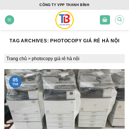
Skip
CÔNG TY VPP THANH BÌNH
to
content
TAG ARCHIVES:
PHOTOCOPY GIÁ RẺ HÀ NỘI
Trang chủ
>
photocopy giá rẻ hà nội
05
Th8