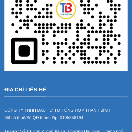
ĐỊA CHỈ LIÊN HỆ
CÔNG TY TNHH ĐẦU TƯ TM TỔNG HỢP THANH BÌNH
Mã số thuế/Số QĐ thành lập :
0105858194
Trụ sở:
Số 18, ngõ 2, phố Xa La, Phường Hà Đông, Thành phố