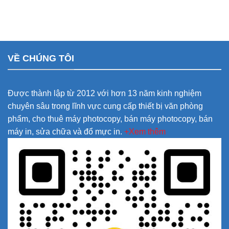
VỀ CHÚNG TÔI
Được thành lập từ 2012 với hơn 13 năm kinh nghiệm
chuyên sâu trong lĩnh vực cung cấp thiết bị văn phòng
phẩm, cho thuê máy photocopy, bán máy photocopy, bán
máy in, sửa chữa và đổ mực in.
+Xem thêm