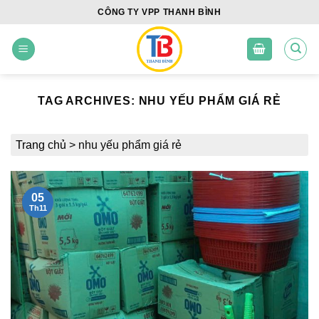
Skip
CÔNG TY VPP THANH BÌNH
to
content
TAG ARCHIVES:
NHU YẾU PHẨM GIÁ RẺ
Trang chủ
>
nhu yếu phẩm giá rẻ
05
Th11