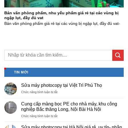
Bán văn phòng phẩm, nhu yếu phẩm giá rẻ tại các vùng bị
ngập lụt, đầy đủ vat
Bán văn phòng phẩm giá rẻ tại các vùng bị ngập lụt, đầy đủ vat-
TIN MỚI
Sửa máy photocopy tại Việt Trì Phú Thọ
ở
Chức năng bình luận bị tắt
Sửa
máy
Cung cấp màng bọc PE cho nhà máy, khu công
photocopy
nghiệp Bắc thăng Long, Nội Bài Hà Nội
tại
ở
Chức năng bình luận bị tắt
Việt
Cung
Trì
cấp
Phú
Sửa máy photocopy tại Hà Nội giá rẻ, uy tín- nhận