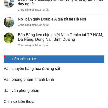
màng
Thọ
dạy nghề
bọc
ở
Chức năng bình luận bị tắt
PE
Sửa
cho
máy
nhà
Nơi bán giấy Double A giá tốt tại Hà Nội
photocopy
máy,
ở
Chức năng bình luận bị tắt
tại
khu
Nơi
Hà
công
bán
Nội
Bán Băng keo chịu nhiệt Nitto Denko tại TP HCM,
nghiệp
giấy
giá
Đà Nẵng, Đồng Nai, Bình Dương
Bắc
Double
rẻ,
thăng
ở
Chức năng bình luận bị tắt
A
uy
Long,
Bán
giá
tín-
Nội
Băng
tốt
nhận
Bài
keo
tại
dạy
LIÊN KẾT KHÁC
Hà
chịu
Hà
nghề
Nội
nhiệt
Nội
Vận chuyển hàng hóa đường sắt
Nitto
Denko
tại
Văn phòng phẩm Thanh Bình
TP
HCM,
Đà
Bán văn phòng phẩm
Nẵng,
Đồng
Chia sẻ kiến thức
Nai,
Bình