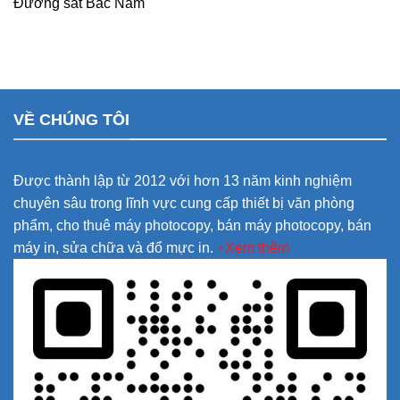
Đường sắt Bắc Nam
VỀ CHÚNG TÔI
Được thành lập từ 2012 với hơn 13 năm kinh nghiệm
chuyên sâu trong lĩnh vực cung cấp thiết bị văn phòng
phẩm, cho thuê máy photocopy, bán máy photocopy, bán
máy in, sửa chữa và đổ mực in.
+Xem thêm