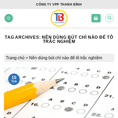
Skip
CÔNG TY VPP THANH BÌNH
to
content
TAG ARCHIVES:
NÊN DÙNG BÚT CHÌ NÀO ĐỂ TÔ
TRẮC NGHIỆM
Trang chủ
>
Nên dùng bút chì nào để tô trắc nghiệm
15
Th5