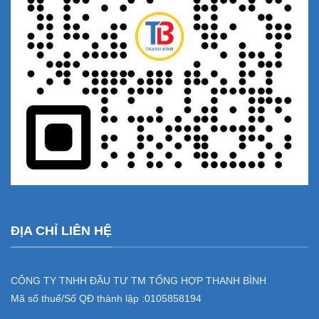
ĐỊA CHỈ LIÊN HỆ
CÔNG TY TNHH ĐẦU TƯ TM TỔNG HỢP THANH BÌNH
Mã số thuế/Số QĐ thành lập :
0105858194