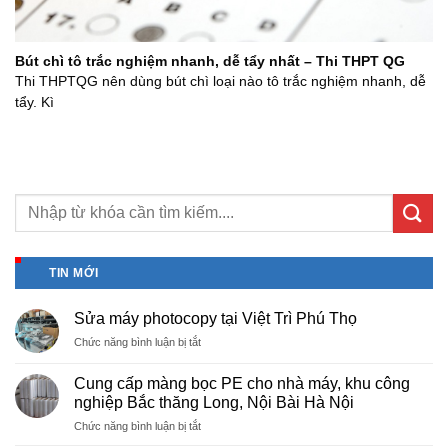
Bút chì tô trắc nghiệm nhanh, dễ tẩy nhất – Thi THPT QG
Thi THPTQG nên dùng bút chì loại nào tô trắc nghiệm nhanh, dễ
tẩy. Kì
TIN MỚI
Sửa máy photocopy tại Việt Trì Phú Thọ
ở
Chức năng bình luận bị tắt
Sửa
máy
Cung cấp màng bọc PE cho nhà máy, khu công
photocopy
nghiệp Bắc thăng Long, Nội Bài Hà Nội
tại
ở
Chức năng bình luận bị tắt
Việt
Cung
Trì