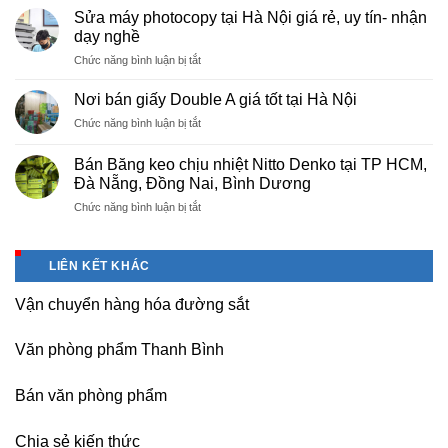
cấp
Phú
Sửa máy photocopy tại Hà Nội giá rẻ, uy tín- nhận
màng
Thọ
dạy nghề
bọc
ở
Chức năng bình luận bị tắt
PE
Sửa
cho
máy
nhà
Nơi bán giấy Double A giá tốt tại Hà Nội
photocopy
máy,
ở
Chức năng bình luận bị tắt
tại
khu
Nơi
Hà
công
bán
Nội
Bán Băng keo chịu nhiệt Nitto Denko tại TP HCM,
nghiệp
giấy
giá
Đà Nẵng, Đồng Nai, Bình Dương
Bắc
Double
rẻ,
thăng
ở
Chức năng bình luận bị tắt
A
uy
Long,
Bán
giá
tín-
Nội
Băng
tốt
nhận
Bài
keo
tại
dạy
LIÊN KẾT KHÁC
Hà
chịu
Hà
nghề
Nội
nhiệt
Nội
Vận chuyển hàng hóa đường sắt
Nitto
Denko
tại
Văn phòng phẩm Thanh Bình
TP
HCM,
Đà
Bán văn phòng phẩm
Nẵng,
Đồng
Chia sẻ kiến thức
Nai,