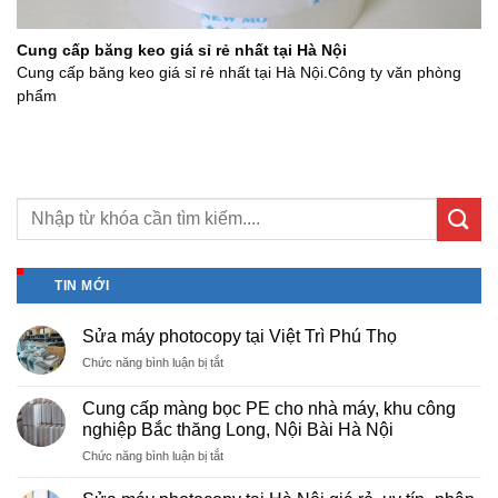
Cung cấp băng keo giá sỉ rẻ nhất tại Hà Nội
Cung cấp băng keo giá sỉ rẻ nhất tại Hà Nội.Công ty văn phòng
phẩm
TIN MỚI
Sửa máy photocopy tại Việt Trì Phú Thọ
ở
Chức năng bình luận bị tắt
Sửa
máy
Cung cấp màng bọc PE cho nhà máy, khu công
photocopy
nghiệp Bắc thăng Long, Nội Bài Hà Nội
tại
ở
Chức năng bình luận bị tắt
Việt
Cung
Trì
cấp
Phú