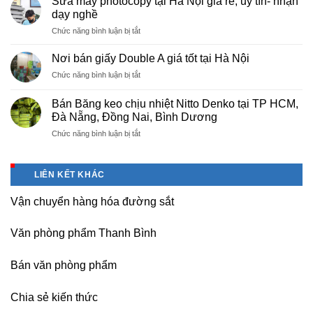
Sửa máy photocopy tại Hà Nội giá rẻ, uy tín- nhận
màng
Thọ
dạy nghề
bọc
ở
Chức năng bình luận bị tắt
PE
Sửa
cho
máy
nhà
Nơi bán giấy Double A giá tốt tại Hà Nội
photocopy
máy,
ở
Chức năng bình luận bị tắt
tại
khu
Nơi
Hà
công
bán
Nội
Bán Băng keo chịu nhiệt Nitto Denko tại TP HCM,
nghiệp
giấy
giá
Đà Nẵng, Đồng Nai, Bình Dương
Bắc
Double
rẻ,
thăng
ở
Chức năng bình luận bị tắt
A
uy
Long,
Bán
giá
tín-
Nội
Băng
tốt
nhận
Bài
keo
tại
dạy
LIÊN KẾT KHÁC
Hà
chịu
Hà
nghề
Nội
nhiệt
Nội
Vận chuyển hàng hóa đường sắt
Nitto
Denko
tại
Văn phòng phẩm Thanh Bình
TP
HCM,
Đà
Bán văn phòng phẩm
Nẵng,
Đồng
Chia sẻ kiến thức
Nai,
Bình