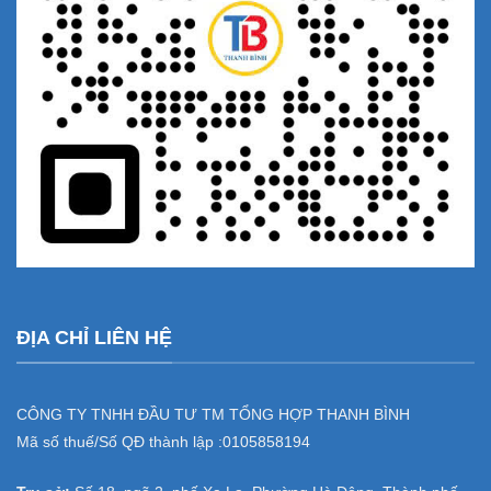
ĐỊA CHỈ LIÊN HỆ
CÔNG TY TNHH ĐẦU TƯ TM TỔNG HỢP THANH BÌNH
Mã số thuế/Số QĐ thành lập :
0105858194