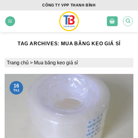
Skip
CÔNG TY VPP THANH BÌNH
to
content
TAG ARCHIVES:
MUA BĂNG KEO GIÁ SỈ
Trang chủ
>
Mua băng keo giá sỉ
16
Th1