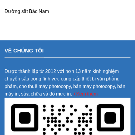
Đường sắt Bắc Nam
VỀ CHÚNG TÔI
Được thành lập từ 2012 với hơn 13 năm kinh nghiệm
chuyên sâu trong lĩnh vực cung cấp thiết bị văn phòng
phẩm, cho thuê máy photocopy, bán máy photocopy, bán
máy in, sửa chữa và đổ mực in.
+Xem thêm