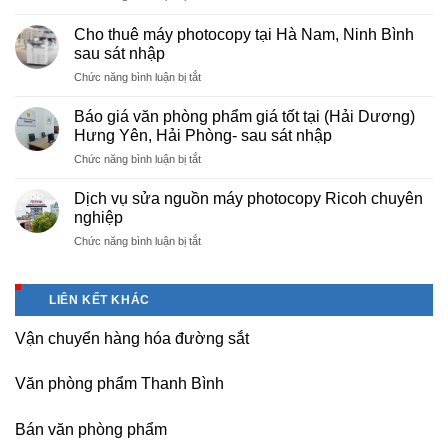
Cung
hà
cấp
nội
Cho thuê máy photocopy tại Hà Nam, Ninh Bình
văn
–
sau sát nhập
phòng
Báo
ở
Chức năng bình luận bị tắt
phẩm
giá
Cho
chuyên
photo
thuê
nghiệp
Báo giá văn phòng phẩm giá tốt tại (Hải Dương)
tài
máy
tại
Hưng Yên, Hải Phòng- sau sát nhập
liệu
photocopy
KCN
cho
ở
Chức năng bình luận bị tắt
tại
Tam
học
Báo
Hà
Dương
sinh,
giá
Nam,
Dịch vụ sửa nguồn máy photocopy Ricoh chuyên
–
sinh
văn
Ninh
nghiệp
Vĩnh
viên,
phòng
Bình
Phúc
văn
ở
Chức năng bình luận bị tắt
phẩm
sau
phòng,
Dịch
giá
sát
công
vụ
tốt
nhập
ty
sửa
tại
LIÊN KẾT KHÁC
nguồn
(Hải
máy
Dương)
Vận chuyển hàng hóa đường sắt
photocopy
Hưng
Ricoh
Yên,
chuyên
Hải
Văn phòng phẩm Thanh Bình
nghiệp
Phòng-
sau
Bán văn phòng phẩm
sát
nhập