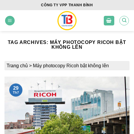
Skip
CÔNG TY VPP THANH BÌNH
to
content
TAG ARCHIVES:
MÁY PHOTOCOPY RICOH BẬT
KHÔNG LÊN
Trang chủ
>
Máy photocopy Ricoh bật không lên
29
Th7