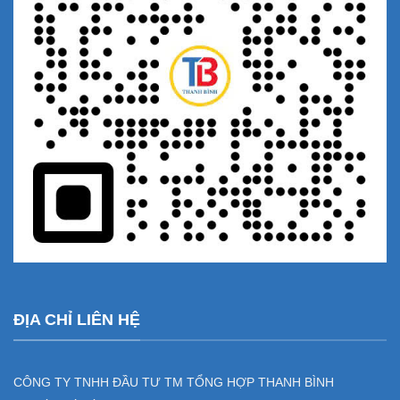
ĐỊA CHỈ LIÊN HỆ
CÔNG TY TNHH ĐẦU TƯ TM TỔNG HỢP THANH BÌNH