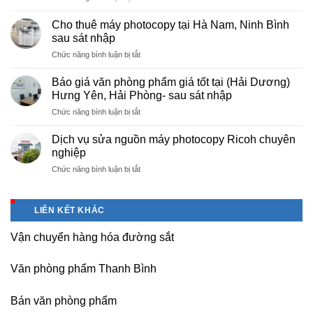
Cung
hà
cấp
nội
Cho thuê máy photocopy tại Hà Nam, Ninh Bình
văn
–
sau sát nhập
phòng
Báo
ở
Chức năng bình luận bị tắt
phẩm
giá
Cho
chuyên
photo
thuê
nghiệp
Báo giá văn phòng phẩm giá tốt tại (Hải Dương)
tài
máy
tại
Hưng Yên, Hải Phòng- sau sát nhập
liệu
photocopy
KCN
cho
ở
Chức năng bình luận bị tắt
tại
Tam
học
Báo
Hà
Dương
sinh,
giá
Nam,
Dịch vụ sửa nguồn máy photocopy Ricoh chuyên
–
sinh
văn
Ninh
nghiệp
Vĩnh
viên,
phòng
Bình
Phúc
văn
ở
Chức năng bình luận bị tắt
phẩm
sau
phòng,
Dịch
giá
sát
công
vụ
tốt
nhập
ty
sửa
tại
LIÊN KẾT KHÁC
nguồn
(Hải
máy
Dương)
Vận chuyển hàng hóa đường sắt
photocopy
Hưng
Ricoh
Yên,
chuyên
Hải
Văn phòng phẩm Thanh Bình
nghiệp
Phòng-
sau
Bán văn phòng phẩm
sát
nhập