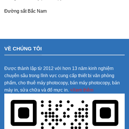
Đường sắt Bắc Nam
VỀ CHÚNG TÔI
Được thành lập từ 2012 với hơn 13 năm kinh nghiệm
chuyên sâu trong lĩnh vực cung cấp thiết bị văn phòng
phẩm, cho thuê máy photocopy, bán máy photocopy, bán
máy in, sửa chữa và đổ mực in.
+Xem thêm