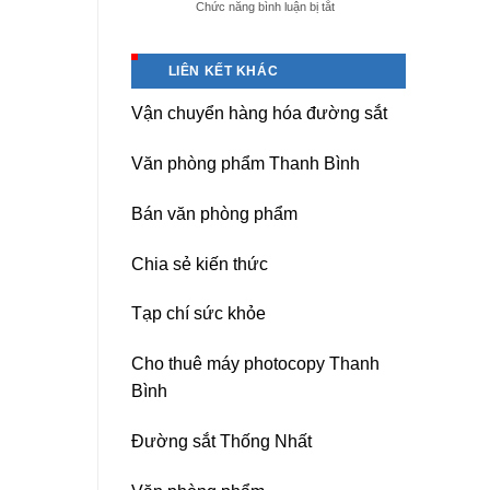
ở
Chức năng bình luận bị tắt
giá
Dịch
tốt
vụ
tại
sửa
(Hải
LIÊN KẾT KHÁC
nguồn
Dương)
máy
Hưng
Vận chuyển hàng hóa đường sắt
photocopy
Yên,
Ricoh
Hải
chuyên
Phòng-
Văn phòng phẩm Thanh Bình
nghiệp
sau
sát
Bán văn phòng phẩm
nhập
Chia sẻ kiến thức
Tạp chí sức khỏe
Cho thuê máy photocopy Thanh
Bình
Đường sắt Thống Nhất