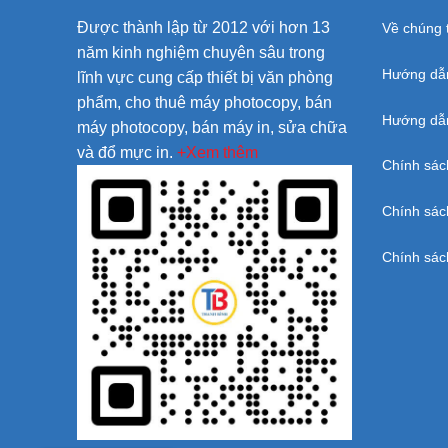
Được thành lập từ 2012 với hơn 13
Về chúng t
năm kinh nghiệm chuyên sâu trong
Hướng dẫ
lĩnh vực cung cấp thiết bị văn phòng
phẩm, cho thuê máy photocopy, bán
Hướng dẫn
máy photocopy, bán máy in, sửa chữa
và đổ mực in.
+Xem thêm
Chính sác
Chính sác
Chính sác