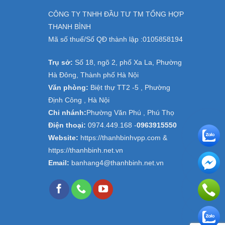
CÔNG TY TNHH ĐẦU TƯ TM TỔNG HỢP
THANH BÌNH
Mã số thuế/Số QĐ thành lập :
0105858194
Trụ sở:
Số 18, ngõ 2, phố Xa La, Phường
Hà Đông, Thành phố Hà Nội
Văn phòng:
Biệt thự TT2 -5 , Phường
Định Công , Hà Nội
Chi nhánh:
Phường Văn Phú , Phú Thọ
Điện thoại:
0974.449.168
-
0963915550
Website:
https://thanhbinhvpp.com &
https://thanhbinh.net.vn
Email:
banhang4@thanhbinh.net.vn