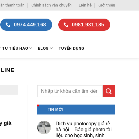
ẫn thanh toán
Chính sách vận chuyển
Liên hệ
Giới thiệu
0974.449.168
0981.931.185
T TƯ TIÊU HAO
BLOG
TUYỂN DỤNG
NLINE
TIN MỚI
y giá
Dịch vụ photocopy giá rẻ
hà nội – Báo giá photo tài
liệu cho học sinh, sinh