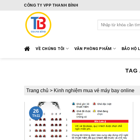
Skip
CÔNG TY VPP THANH BÌNH
to
content
Tìm
kiếm:
VỀ CHÚNG TÔI
VĂN PHÒNG PHẨM
BẢO HỘ 
TAG
Trang chủ
>
Kinh nghiệm mua vé máy bay online
26
Th11