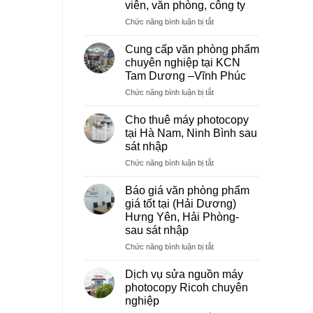
viên, văn phòng, công ty
ở
Chức năng bình luận bị tắt
Dịch
vụ
Cung cấp văn phòng phẩm
photocopy
chuyên nghiệp tại KCN
giá
Tam Dương –Vĩnh Phúc
rẻ
ở
Chức năng bình luận bị tắt
hà
Cung
nội
cấp
–
Cho thuê máy photocopy
văn
Báo
tại Hà Nam, Ninh Bình sau
phòng
giá
sát nhập
phẩm
photo
ở
Chức năng bình luận bị tắt
chuyên
tài
Cho
nghiệp
liệu
thuê
tại
cho
Báo giá văn phòng phẩm
máy
KCN
học
giá tốt tại (Hải Dương)
photocopy
Tam
sinh,
Hưng Yên, Hải Phòng-
tại
Dương
sinh
sau sát nhập
Hà
–
viên,
Nam,
Vĩnh
ở
Chức năng bình luận bị tắt
văn
Ninh
Phúc
Báo
phòng,
Bình
giá
công
Dịch vụ sửa nguồn máy
sau
văn
ty
photocopy Ricoh chuyên
sát
phòng
nghiệp
nhập
phẩm