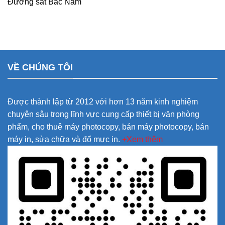
Đường sắt Bắc Nam
VỀ CHÚNG TÔI
Được thành lập từ 2012 với hơn 13 năm kinh nghiệm
chuyên sâu trong lĩnh vực cung cấp thiết bị văn phòng
phẩm, cho thuê máy photocopy, bán máy photocopy, bán
máy in, sửa chữa và đổ mực in.
+Xem thêm