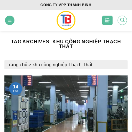
Skip
CÔNG TY VPP THANH BÌNH
to
content
TAG ARCHIVES:
KHU CÔNG NGHIỆP THẠCH
THẤT
Trang chủ
>
khu công nghiệp Thạch Thất
14
Th1