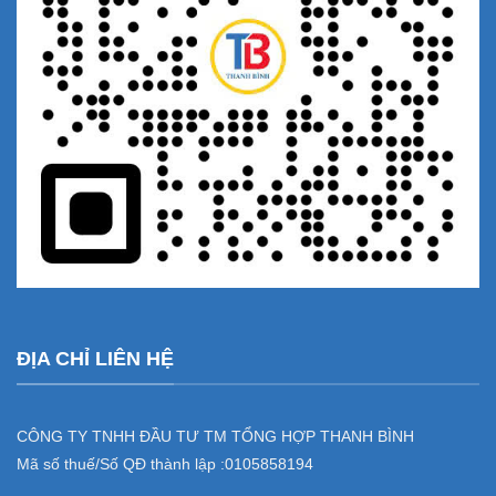
ĐỊA CHỈ LIÊN HỆ
CÔNG TY TNHH ĐẦU TƯ TM TỔNG HỢP THANH BÌNH
Mã số thuế/Số QĐ thành lập :
0105858194