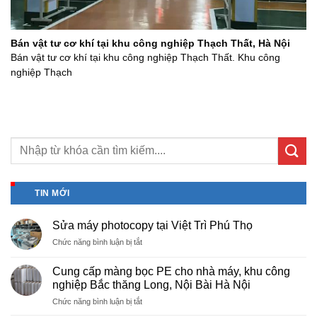
Bán vật tư cơ khí tại khu công nghiệp Thạch Thất, Hà Nội
Bán vật tư cơ khí tại khu công nghiệp Thạch Thất. Khu công
nghiệp Thạch
TIN MỚI
Sửa máy photocopy tại Việt Trì Phú Thọ
ở
Chức năng bình luận bị tắt
Sửa
máy
Cung cấp màng bọc PE cho nhà máy, khu công
photocopy
nghiệp Bắc thăng Long, Nội Bài Hà Nội
tại
ở
Chức năng bình luận bị tắt
Việt
Cung
Trì