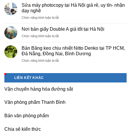
cấp
Phú
Sửa máy photocopy tại Hà Nội giá rẻ, uy tín- nhận
màng
Thọ
dạy nghề
bọc
ở
Chức năng bình luận bị tắt
PE
Sửa
cho
máy
nhà
Nơi bán giấy Double A giá tốt tại Hà Nội
photocopy
máy,
ở
Chức năng bình luận bị tắt
tại
khu
Nơi
Hà
công
bán
Nội
Bán Băng keo chịu nhiệt Nitto Denko tại TP HCM,
nghiệp
giấy
giá
Đà Nẵng, Đồng Nai, Bình Dương
Bắc
Double
rẻ,
thăng
ở
Chức năng bình luận bị tắt
A
uy
Long,
Bán
giá
tín-
Nội
Băng
tốt
nhận
Bài
keo
tại
dạy
LIÊN KẾT KHÁC
Hà
chịu
Hà
nghề
Nội
nhiệt
Nội
Vận chuyển hàng hóa đường sắt
Nitto
Denko
tại
Văn phòng phẩm Thanh Bình
TP
HCM,
Đà
Bán văn phòng phẩm
Nẵng,
Đồng
Chia sẻ kiến thức
Nai,