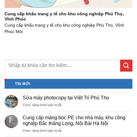
Cung cấp khẩu trang y tế cho khu công nghiệp Phú Thọ,
Vĩnh Phúc
Cung cấp khẩu trang y tế cho khu công nghiệp Phú Thọ, Vĩnh
Phúc Môi
TIN MỚI
Sửa máy photocopy tại Việt Trì Phú Thọ
ở
Chức năng bình luận bị tắt
Sửa
máy
Cung cấp màng bọc PE cho nhà máy, khu công
photocopy
nghiệp Bắc thăng Long, Nội Bài Hà Nội
tại
ở
Chức năng bình luận bị tắt
Việt
Cung
Trì