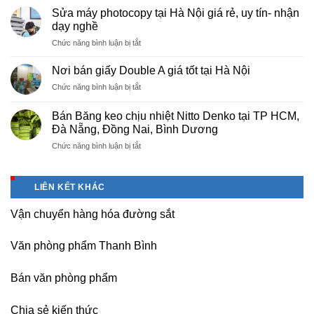
cấp
Phú
Sửa máy photocopy tại Hà Nội giá rẻ, uy tín- nhận
màng
Thọ
dạy nghề
bọc
ở
Chức năng bình luận bị tắt
PE
Sửa
cho
máy
nhà
Nơi bán giấy Double A giá tốt tại Hà Nội
photocopy
máy,
ở
Chức năng bình luận bị tắt
tại
khu
Nơi
Hà
công
bán
Nội
Bán Băng keo chịu nhiệt Nitto Denko tại TP HCM,
nghiệp
giấy
giá
Đà Nẵng, Đồng Nai, Bình Dương
Bắc
Double
rẻ,
thăng
ở
Chức năng bình luận bị tắt
A
uy
Long,
Bán
giá
tín-
Nội
Băng
tốt
nhận
Bài
keo
tại
dạy
LIÊN KẾT KHÁC
Hà
chịu
Hà
nghề
Nội
nhiệt
Nội
Vận chuyển hàng hóa đường sắt
Nitto
Denko
tại
Văn phòng phẩm Thanh Bình
TP
HCM,
Đà
Bán văn phòng phẩm
Nẵng,
Đồng
Chia sẻ kiến thức
Nai,