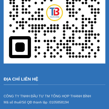
ĐỊA CHỈ LIÊN HỆ
CÔNG TY TNHH ĐẦU TƯ TM TỔNG HỢP THANH BÌNH
Mã số thuế/Số QĐ thành lập :
0105858194