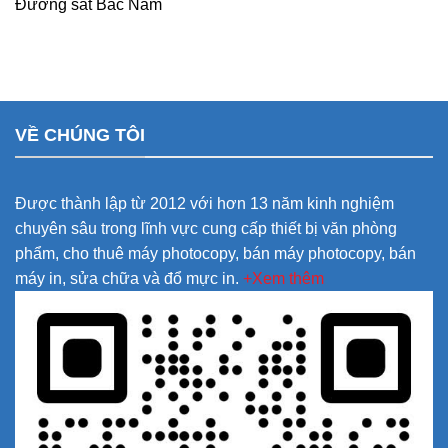
Đường sắt Bắc Nam
VỀ CHÚNG TÔI
Được thành lập từ 2012 với hơn 13 năm kinh nghiệm
chuyên sâu trong lĩnh vực cung cấp thiết bị văn phòng
phẩm, cho thuê máy photocopy, bán máy photocopy, bán
máy in, sửa chữa và đổ mực in.
+Xem thêm