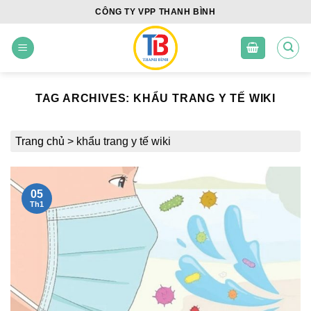
Skip
CÔNG TY VPP THANH BÌNH
to
content
TAG ARCHIVES:
KHẨU TRANG Y TẾ WIKI
Trang chủ
>
khẩu trang y tế wiki
05
Th1