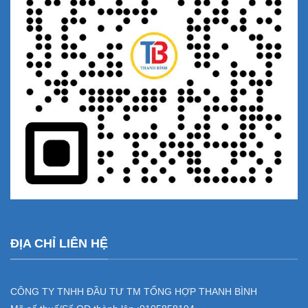
ĐỊA CHỈ LIÊN HỆ
CÔNG TY TNHH ĐẦU TƯ TM TỔNG HỢP THANH BÌNH