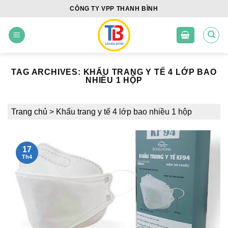
Skip
CÔNG TY VPP THANH BÌNH
to
content
TAG ARCHIVES:
KHẨU TRANG Y TẾ 4 LỚP BAO
NHIỀU 1 HỘP
Trang chủ
>
Khẩu trang y tế 4 lớp bao nhiều 1 hộp
17
Th4