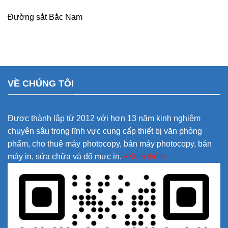
Đường sắt Bắc Nam
VỀ CHÚNG TÔI
Được thành lập từ 2012 với hơn 13 năm kinh nghiệm
chuyên sâu trong lĩnh vực cung cấp thiết bị văn phòng
phẩm, cho thuê máy photocopy, bán máy photocopy, bán
máy in, sửa chữa và đổ mực in.
+Xem thêm