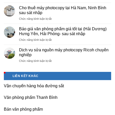
Cung
hà
cấp
nội
Cho thuê máy photocopy tại Hà Nam, Ninh Bình
văn
–
sau sát nhập
phòng
Báo
ở
Chức năng bình luận bị tắt
phẩm
giá
Cho
chuyên
photo
thuê
nghiệp
Báo giá văn phòng phẩm giá tốt tại (Hải Dương)
tài
máy
tại
Hưng Yên, Hải Phòng- sau sát nhập
liệu
photocopy
KCN
cho
ở
Chức năng bình luận bị tắt
tại
Tam
học
Báo
Hà
Dương
sinh,
giá
Nam,
Dịch vụ sửa nguồn máy photocopy Ricoh chuyên
–
sinh
văn
Ninh
nghiệp
Vĩnh
viên,
phòng
Bình
Phúc
văn
ở
Chức năng bình luận bị tắt
phẩm
sau
phòng,
Dịch
giá
sát
công
vụ
tốt
nhập
ty
sửa
tại
LIÊN KẾT KHÁC
nguồn
(Hải
máy
Dương)
Vận chuyển hàng hóa đường sắt
photocopy
Hưng
Ricoh
Yên,
chuyên
Hải
Văn phòng phẩm Thanh Bình
nghiệp
Phòng-
sau
Bán văn phòng phẩm
sát
nhập