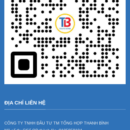
ĐỊA CHỈ LIÊN HỆ
CÔNG TY TNHH ĐẦU TƯ TM TỔNG HỢP THANH BÌNH