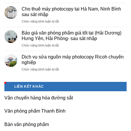
Cung
hà
cấp
nội
Cho thuê máy photocopy tại Hà Nam, Ninh Bình
văn
–
sau sát nhập
phòng
Báo
ở
Chức năng bình luận bị tắt
phẩm
giá
Cho
chuyên
photo
thuê
nghiệp
Báo giá văn phòng phẩm giá tốt tại (Hải Dương)
tài
máy
tại
Hưng Yên, Hải Phòng- sau sát nhập
liệu
photocopy
KCN
cho
ở
Chức năng bình luận bị tắt
tại
Tam
học
Báo
Hà
Dương
sinh,
giá
Nam,
Dịch vụ sửa nguồn máy photocopy Ricoh chuyên
–
sinh
văn
Ninh
nghiệp
Vĩnh
viên,
phòng
Bình
Phúc
văn
ở
Chức năng bình luận bị tắt
phẩm
sau
phòng,
Dịch
giá
sát
công
vụ
tốt
nhập
ty
sửa
tại
LIÊN KẾT KHÁC
nguồn
(Hải
máy
Dương)
Vận chuyển hàng hóa đường sắt
photocopy
Hưng
Ricoh
Yên,
chuyên
Hải
Văn phòng phẩm Thanh Bình
nghiệp
Phòng-
sau
Bán văn phòng phẩm
sát
nhập