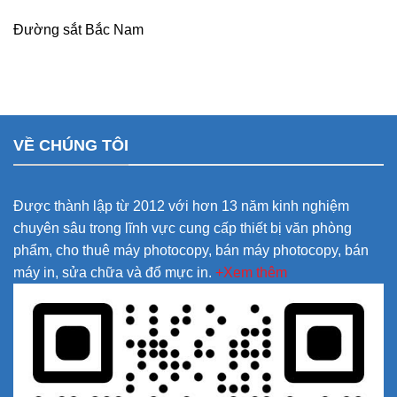
Đường sắt Bắc Nam
VỀ CHÚNG TÔI
Được thành lập từ 2012 với hơn 13 năm kinh nghiệm
chuyên sâu trong lĩnh vực cung cấp thiết bị văn phòng
phẩm, cho thuê máy photocopy, bán máy photocopy, bán
máy in, sửa chữa và đổ mực in.
+Xem thêm