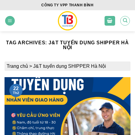
Skip
CÔNG TY VPP THANH BÌNH
to
content
TAG ARCHIVES:
J&T TUYỂN DỤNG SHIPPER HÀ
NỘI
Trang chủ
>
J&T tuyển dụng SHIPPER Hà Nội
22
Th2