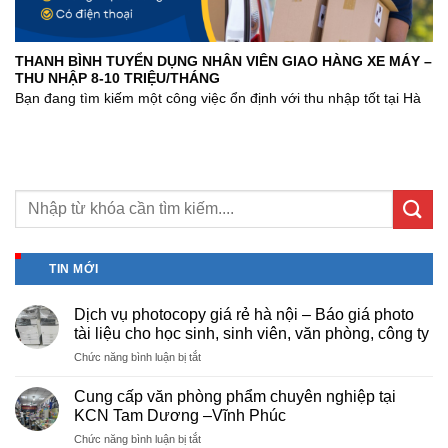
THANH BÌNH TUYỂN DỤNG NHÂN VIÊN GIAO HÀNG XE MÁY –
THU NHẬP 8-10 TRIỆU/THÁNG
Bạn đang tìm kiếm một công việc ổn định với thu nhập tốt tại Hà
TIN MỚI
Dịch vụ photocopy giá rẻ hà nội – Báo giá photo
tài liệu cho học sinh, sinh viên, văn phòng, công ty
ở
Chức năng bình luận bị tắt
Dịch
vụ
Cung cấp văn phòng phẩm chuyên nghiệp tại
photocopy
KCN Tam Dương –Vĩnh Phúc
giá
ở
Chức năng bình luận bị tắt
rẻ