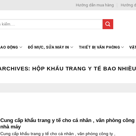
Hướng dẫn mua hàng
Hướng d
LAO ĐỘNG
ĐỔ MỰC, SỬA MÁY IN
THIẾT BỊ VĂN PHÒNG
VẬ
ARCHIVES:
HỘP KHẨU TRANG Y TẾ BAO NHIỀU
Cung cấp khẩu trang y tế cho cá nhân , văn phòng công 
nhà máy
Cung cấp khẩu trang y tế cho cá nhân , văn phòng công ty ,