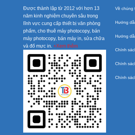
Được thành lập từ 2012 với hơn 13
Về chúng t
năm kinh nghiệm chuyên sâu trong
Hướng dẫ
lĩnh vực cung cấp thiết bị văn phòng
phẩm, cho thuê máy photocopy, bán
Hướng dẫn
máy photocopy, bán máy in, sửa chữa
và đổ mực in.
+Xem thêm
Chính sác
Chính sác
Chính sác