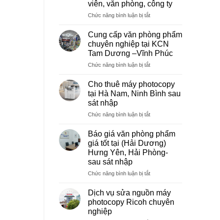
viên, văn phòng, công ty
ở
Chức năng bình luận bị tắt
Dịch
vụ
Cung cấp văn phòng phẩm
photocopy
chuyên nghiệp tại KCN
giá
Tam Dương –Vĩnh Phúc
rẻ
ở
Chức năng bình luận bị tắt
hà
Cung
nội
cấp
–
Cho thuê máy photocopy
văn
Báo
tại Hà Nam, Ninh Bình sau
phòng
giá
sát nhập
phẩm
photo
ở
Chức năng bình luận bị tắt
chuyên
tài
Cho
nghiệp
liệu
thuê
tại
cho
Báo giá văn phòng phẩm
máy
KCN
học
giá tốt tại (Hải Dương)
photocopy
Tam
sinh,
Hưng Yên, Hải Phòng-
tại
Dương
sinh
sau sát nhập
Hà
–
viên,
Nam,
Vĩnh
ở
Chức năng bình luận bị tắt
văn
Ninh
Phúc
Báo
phòng,
Bình
giá
công
Dịch vụ sửa nguồn máy
sau
văn
ty
photocopy Ricoh chuyên
sát
phòng
nghiệp
nhập
phẩm