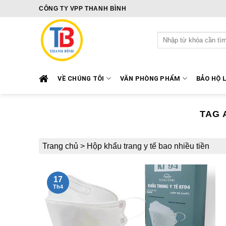
Skip
CÔNG TY VPP THANH BÌNH
to
content
Tìm
kiếm:
VỀ CHÚNG TÔI
VĂN PHÒNG PHẨM
BẢO HỘ 
TAG 
Trang chủ
>
Hộp khẩu trang y tế bao nhiều tiền
17
Th4