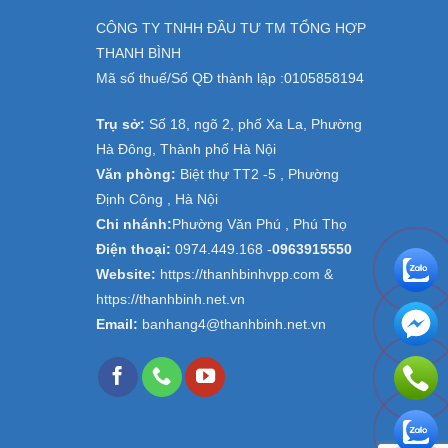
CÔNG TY TNHH ĐẦU TƯ TM TỔNG HỢP
THANH BÌNH
Mã số thuế/Số QĐ thành lập :
0105858194
Trụ sở:
Số 18, ngõ 2, phố Xa La, Phường
Hà Đông, Thành phố Hà Nội
Văn phòng:
Biệt thự TT2 -5 , Phường
Định Công , Hà Nội
Chi nhánh:
Phường Văn Phú , Phú Thọ
Điện thoại:
0974.449.168
-
0963915550
Website:
https://thanhbinhvpp.com &
https://thanhbinh.net.vn
Email:
banhang4@thanhbinh.net.vn