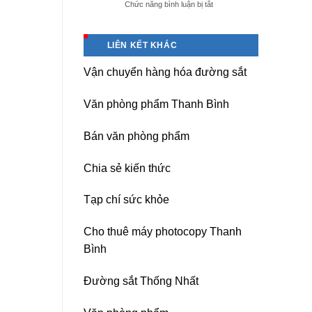
ở
Chức năng bình luận bị tắt
giá
Dịch
tốt
vụ
tại
sửa
(Hải
LIÊN KẾT KHÁC
nguồn
Dương)
máy
Hưng
Vận chuyển hàng hóa đường sắt
photocopy
Yên,
Ricoh
Hải
chuyên
Phòng-
Văn phòng phẩm Thanh Bình
nghiệp
sau
sát
Bán văn phòng phẩm
nhập
Chia sẻ kiến thức
Tạp chí sức khỏe
Cho thuê máy photocopy Thanh
Bình
Đường sắt Thống Nhất