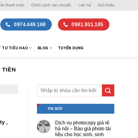
ẫn thanh toán
Chính sách vận chuyển
Liên hệ
Giới thiệu
0974.449.168
0981.931.185
T TƯ TIÊU HAO
BLOG
TUYỂN DỤNG
 TIỀN
TIN MỚI
ty ,
Dịch vụ photocopy giá rẻ
hà nội – Báo giá photo tài
liệu cho học sinh, sinh