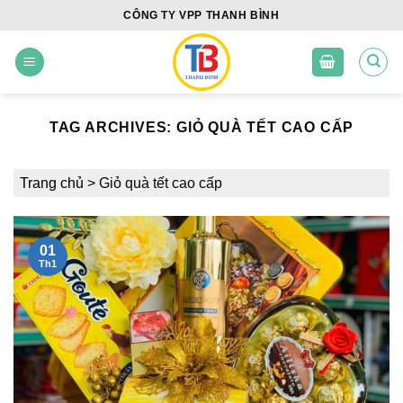
Skip
CÔNG TY VPP THANH BÌNH
to
content
TAG ARCHIVES:
GIỎ QUÀ TẾT CAO CẤP
Trang chủ
>
Giỏ quà tết cao cấp
01
Th1