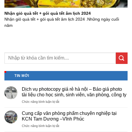
Nhận giỏ quà tết + gói quà tết âm lịch 2024
Nhận giỏ quà tết + gói quà tết âm lịch 2024 .Những ngày cuối
năm
TIN MỚI
Dịch vụ photocopy giá rẻ hà nội – Báo giá photo
tài liệu cho học sinh, sinh viên, văn phòng, công ty
ở
Chức năng bình luận bị tắt
Dịch
vụ
Cung cấp văn phòng phẩm chuyên nghiệp tại
photocopy
KCN Tam Dương –Vĩnh Phúc
giá
ở
Chức năng bình luận bị tắt
rẻ
Cung
hà