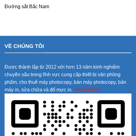
Đường sắt Bắc Nam
VỀ CHÚNG TÔI
Được thành lập từ 2012 với hơn 13 năm kinh nghiệm
chuyên sâu trong lĩnh vực cung cấp thiết bị văn phòng
phẩm, cho thuê máy photocopy, bán máy photocopy, bán
máy in, sửa chữa và đổ mực in.
+Xem thêm