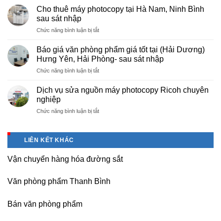
cấp
nội
Cho thuê máy photocopy tại Hà Nam, Ninh Bình
văn
–
sau sát nhập
phòng
Báo
ở
Chức năng bình luận bị tắt
phẩm
giá
Cho
chuyên
photo
thuê
nghiệp
Báo giá văn phòng phẩm giá tốt tại (Hải Dương)
tài
máy
tại
Hưng Yên, Hải Phòng- sau sát nhập
liệu
photocopy
KCN
cho
ở
Chức năng bình luận bị tắt
tại
Tam
học
Báo
Hà
Dương
sinh,
giá
Nam,
Dịch vụ sửa nguồn máy photocopy Ricoh chuyên
–
sinh
văn
Ninh
nghiệp
Vĩnh
viên,
phòng
Bình
Phúc
văn
ở
Chức năng bình luận bị tắt
phẩm
sau
phòng,
Dịch
giá
sát
công
vụ
tốt
nhập
ty
sửa
tại
LIÊN KẾT KHÁC
nguồn
(Hải
máy
Dương)
Vận chuyển hàng hóa đường sắt
photocopy
Hưng
Ricoh
Yên,
chuyên
Hải
Văn phòng phẩm Thanh Bình
nghiệp
Phòng-
sau
Bán văn phòng phẩm
sát
nhập