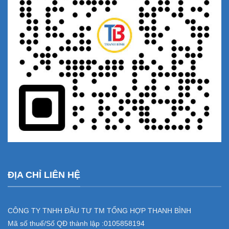
ĐỊA CHỈ LIÊN HỆ
CÔNG TY TNHH ĐẦU TƯ TM TỔNG HỢP THANH BÌNH
Mã số thuế/Số QĐ thành lập :
0105858194