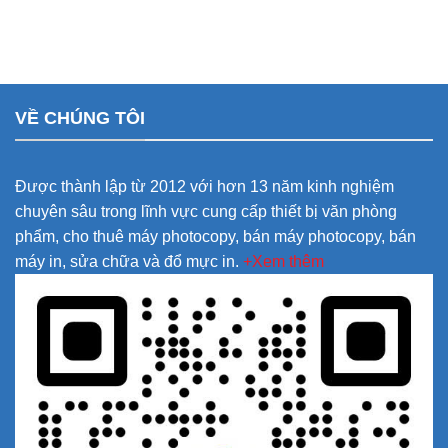
VỀ CHÚNG TÔI
Được thành lập từ 2012 với hơn 13 năm kinh nghiệm
chuyên sâu trong lĩnh vực cung cấp thiết bị văn phòng
phẩm, cho thuê máy photocopy, bán máy photocopy, bán
máy in, sửa chữa và đổ mực in.
+Xem thêm