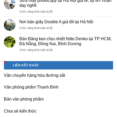
Sửa máy photocopy tại Hà Nội giá rẻ, uy tín- nhận
màng
Thọ
dạy nghề
bọc
ở
Chức năng bình luận bị tắt
PE
Sửa
cho
máy
nhà
Nơi bán giấy Double A giá tốt tại Hà Nội
photocopy
máy,
ở
Chức năng bình luận bị tắt
tại
khu
Nơi
Hà
công
bán
Nội
Bán Băng keo chịu nhiệt Nitto Denko tại TP HCM,
nghiệp
giấy
giá
Đà Nẵng, Đồng Nai, Bình Dương
Bắc
Double
rẻ,
thăng
ở
Chức năng bình luận bị tắt
A
uy
Long,
Bán
giá
tín-
Nội
Băng
tốt
nhận
Bài
keo
tại
dạy
LIÊN KẾT KHÁC
Hà
chịu
Hà
nghề
Nội
nhiệt
Nội
Vận chuyển hàng hóa đường sắt
Nitto
Denko
tại
Văn phòng phẩm Thanh Bình
TP
HCM,
Đà
Bán văn phòng phẩm
Nẵng,
Đồng
Chia sẻ kiến thức
Nai,
Bình