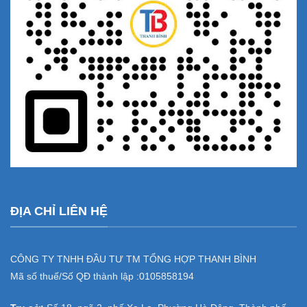
ĐỊA CHỈ LIÊN HỆ
CÔNG TY TNHH ĐẦU TƯ TM TỔNG HỢP THANH BÌNH
Mã số thuế/Số QĐ thành lập :
0105858194