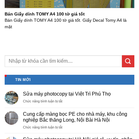
Bán Giấy dính TOMY A4 100 tờ giá tốt
Bán Giấy dính TOMY A4 100 tờ giá tốt. Giấy Decal Tomy A4 là
mặt
TIN MỚI
Sửa máy photocopy tại Việt Trì Phú Thọ
ở
Chức năng bình luận bị tắt
Sửa
máy
Cung cấp màng bọc PE cho nhà máy, khu công
photocopy
nghiệp Bắc thăng Long, Nội Bài Hà Nội
tại
ở
Chức năng bình luận bị tắt
Việt
Cung
Trì
cấp
Phú