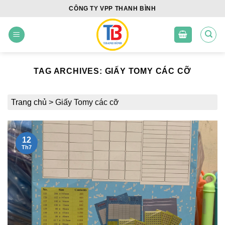
Skip
CÔNG TY VPP THANH BÌNH
to
content
TAG ARCHIVES:
GIẤY TOMY CÁC CỠ
Trang chủ
>
Giấy Tomy các cỡ
12
Th7