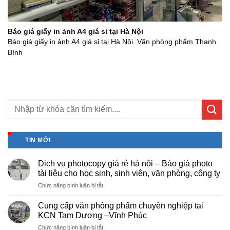
Báo giá giấy in ảnh A4 giá sỉ tại Hà Nội
Báo giá giấy in ảnh A4 giá sỉ tại Hà Nội. Văn phòng phẩm Thanh
Bình
TIN MỚI
Dịch vụ photocopy giá rẻ hà nội – Báo giá photo
tài liệu cho học sinh, sinh viên, văn phòng, công ty
ở
Chức năng bình luận bị tắt
Dịch
vụ
Cung cấp văn phòng phẩm chuyên nghiệp tại
photocopy
KCN Tam Dương –Vĩnh Phúc
giá
ở
Chức năng bình luận bị tắt
rẻ