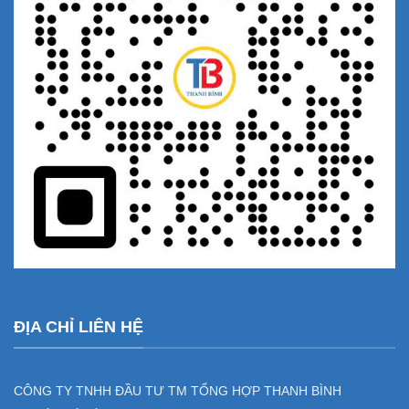
ĐỊA CHỈ LIÊN HỆ
CÔNG TY TNHH ĐẦU TƯ TM TỔNG HỢP THANH BÌNH