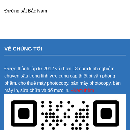
Đường sắt Bắc Nam
VỀ CHÚNG TÔI
Được thành lập từ 2012 với hơn 13 năm kinh nghiệm
chuyên sâu trong lĩnh vực cung cấp thiết bị văn phòng
phẩm, cho thuê máy photocopy, bán máy photocopy, bán
máy in, sửa chữa và đổ mực in.
+Xem thêm