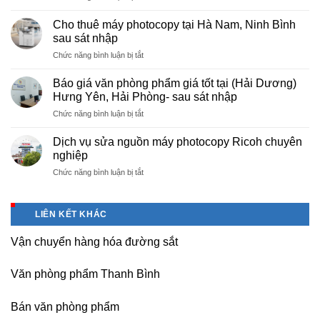
Cung
hà
cấp
nội
Cho thuê máy photocopy tại Hà Nam, Ninh Bình
văn
–
sau sát nhập
phòng
Báo
ở
Chức năng bình luận bị tắt
phẩm
giá
Cho
chuyên
photo
thuê
nghiệp
Báo giá văn phòng phẩm giá tốt tại (Hải Dương)
tài
máy
tại
Hưng Yên, Hải Phòng- sau sát nhập
liệu
photocopy
KCN
cho
ở
Chức năng bình luận bị tắt
tại
Tam
học
Báo
Hà
Dương
sinh,
giá
Nam,
Dịch vụ sửa nguồn máy photocopy Ricoh chuyên
–
sinh
văn
Ninh
nghiệp
Vĩnh
viên,
phòng
Bình
Phúc
văn
ở
Chức năng bình luận bị tắt
phẩm
sau
phòng,
Dịch
giá
sát
công
vụ
tốt
nhập
ty
sửa
tại
LIÊN KẾT KHÁC
nguồn
(Hải
máy
Dương)
Vận chuyển hàng hóa đường sắt
photocopy
Hưng
Ricoh
Yên,
chuyên
Hải
Văn phòng phẩm Thanh Bình
nghiệp
Phòng-
sau
Bán văn phòng phẩm
sát
nhập