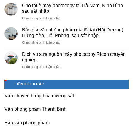
cấp
nội
Cho thuê máy photocopy tại Hà Nam, Ninh Bình
văn
–
sau sát nhập
phòng
Báo
ở
Chức năng bình luận bị tắt
phẩm
giá
Cho
chuyên
photo
thuê
nghiệp
Báo giá văn phòng phẩm giá tốt tại (Hải Dương)
tài
máy
tại
Hưng Yên, Hải Phòng- sau sát nhập
liệu
photocopy
KCN
cho
ở
Chức năng bình luận bị tắt
tại
Tam
học
Báo
Hà
Dương
sinh,
giá
Nam,
Dịch vụ sửa nguồn máy photocopy Ricoh chuyên
–
sinh
văn
Ninh
nghiệp
Vĩnh
viên,
phòng
Bình
Phúc
văn
ở
Chức năng bình luận bị tắt
phẩm
sau
phòng,
Dịch
giá
sát
công
vụ
tốt
nhập
ty
sửa
tại
LIÊN KẾT KHÁC
nguồn
(Hải
máy
Dương)
Vận chuyển hàng hóa đường sắt
photocopy
Hưng
Ricoh
Yên,
chuyên
Hải
Văn phòng phẩm Thanh Bình
nghiệp
Phòng-
sau
Bán văn phòng phẩm
sát
nhập