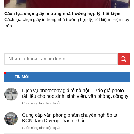
Cách lựa chọn giấy in trong nhà trường hợp lý, tiết kiệm
Cách lựa chọn giấy in trong nhà trường hợp lý, tiết kiệm. Hiện nay
trên
TIN MỚI
Dịch vụ photocopy giá rẻ hà nội – Báo giá photo
tài liệu cho học sinh, sinh viên, văn phòng, công ty
ở
Chức năng bình luận bị tắt
Dịch
vụ
Cung cấp văn phòng phẩm chuyên nghiệp tại
photocopy
KCN Tam Dương –Vĩnh Phúc
giá
ở
Chức năng bình luận bị tắt
rẻ
Cung
hà