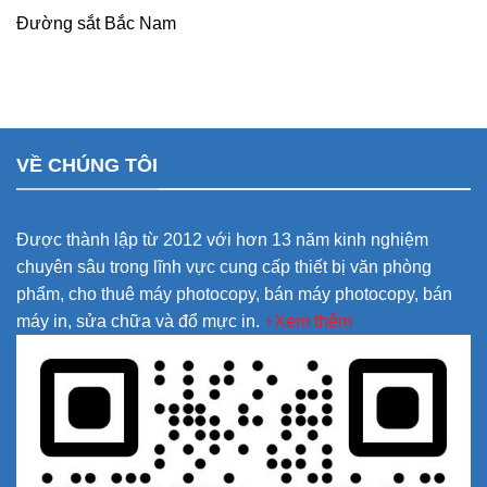
Đường sắt Bắc Nam
VỀ CHÚNG TÔI
Được thành lập từ 2012 với hơn 13 năm kinh nghiệm
chuyên sâu trong lĩnh vực cung cấp thiết bị văn phòng
phẩm, cho thuê máy photocopy, bán máy photocopy, bán
máy in, sửa chữa và đổ mực in.
+Xem thêm