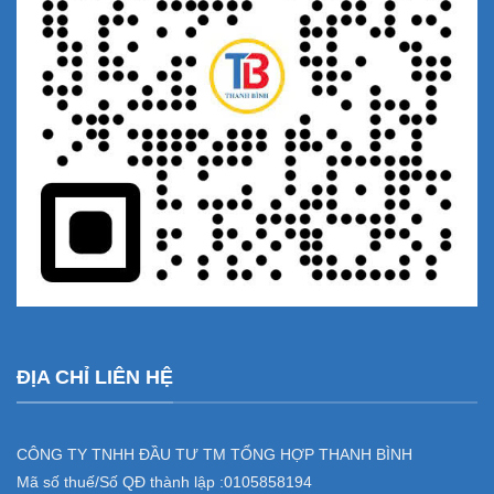
ĐỊA CHỈ LIÊN HỆ
CÔNG TY TNHH ĐẦU TƯ TM TỔNG HỢP THANH BÌNH
Mã số thuế/Số QĐ thành lập :
0105858194