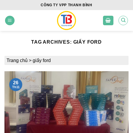
Skip
CÔNG TY VPP THANH BÌNH
to
content
TAG ARCHIVES:
GIẤY FORD
Trang chủ
>
giấy ford
26
Th11