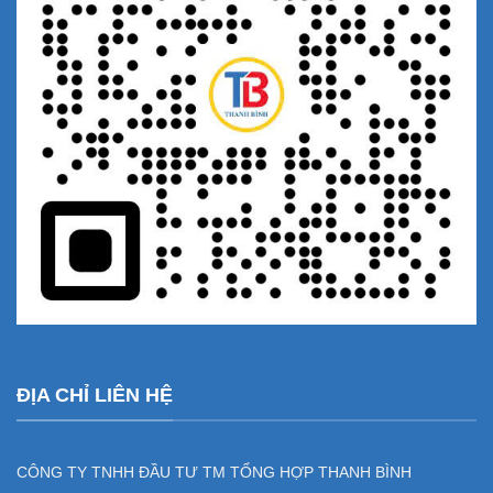
ĐỊA CHỈ LIÊN HỆ
CÔNG TY TNHH ĐẦU TƯ TM TỔNG HỢP THANH BÌNH