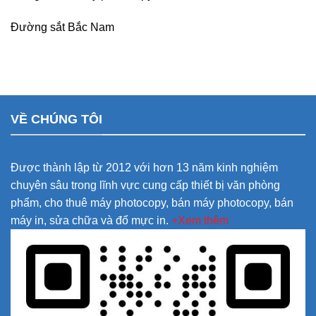
Đường sắt Bắc Nam
VỀ CHÚNG TÔI
Được thành lập từ 2012 với hơn 13 năm kinh nghiệm
chuyên sâu trong lĩnh vực cung cấp thiết bị văn phòng
phẩm, cho thuê máy photocopy, bán máy photocopy, bán
máy in, sửa chữa và đổ mực in.
+Xem thêm