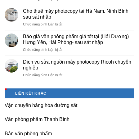
Cung
hà
cấp
nội
Cho thuê máy photocopy tại Hà Nam, Ninh Bình
văn
–
sau sát nhập
phòng
Báo
ở
Chức năng bình luận bị tắt
phẩm
giá
Cho
chuyên
photo
thuê
nghiệp
Báo giá văn phòng phẩm giá tốt tại (Hải Dương)
tài
máy
tại
Hưng Yên, Hải Phòng- sau sát nhập
liệu
photocopy
KCN
cho
ở
Chức năng bình luận bị tắt
tại
Tam
học
Báo
Hà
Dương
sinh,
giá
Nam,
Dịch vụ sửa nguồn máy photocopy Ricoh chuyên
–
sinh
văn
Ninh
nghiệp
Vĩnh
viên,
phòng
Bình
Phúc
văn
ở
Chức năng bình luận bị tắt
phẩm
sau
phòng,
Dịch
giá
sát
công
vụ
tốt
nhập
ty
sửa
tại
LIÊN KẾT KHÁC
nguồn
(Hải
máy
Dương)
Vận chuyển hàng hóa đường sắt
photocopy
Hưng
Ricoh
Yên,
chuyên
Hải
Văn phòng phẩm Thanh Bình
nghiệp
Phòng-
sau
Bán văn phòng phẩm
sát
nhập