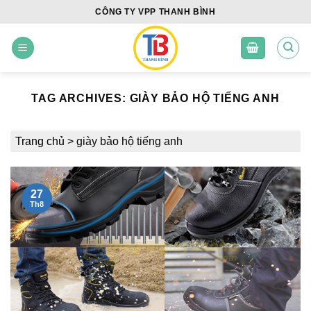
Skip
CÔNG TY VPP THANH BÌNH
to
content
TAG ARCHIVES:
GIÀY BẢO HỘ TIẾNG ANH
Trang chủ
>
giày bảo hộ tiếng anh
27
Th8