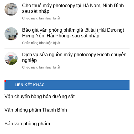
cấp
nội
Cho thuê máy photocopy tại Hà Nam, Ninh Bình
văn
–
sau sát nhập
phòng
Báo
ở
Chức năng bình luận bị tắt
phẩm
giá
Cho
chuyên
photo
thuê
nghiệp
Báo giá văn phòng phẩm giá tốt tại (Hải Dương)
tài
máy
tại
Hưng Yên, Hải Phòng- sau sát nhập
liệu
photocopy
KCN
cho
ở
Chức năng bình luận bị tắt
tại
Tam
học
Báo
Hà
Dương
sinh,
giá
Nam,
Dịch vụ sửa nguồn máy photocopy Ricoh chuyên
–
sinh
văn
Ninh
nghiệp
Vĩnh
viên,
phòng
Bình
Phúc
văn
ở
Chức năng bình luận bị tắt
phẩm
sau
phòng,
Dịch
giá
sát
công
vụ
tốt
nhập
ty
sửa
tại
LIÊN KẾT KHÁC
nguồn
(Hải
máy
Dương)
Vận chuyển hàng hóa đường sắt
photocopy
Hưng
Ricoh
Yên,
chuyên
Hải
Văn phòng phẩm Thanh Bình
nghiệp
Phòng-
sau
Bán văn phòng phẩm
sát
nhập