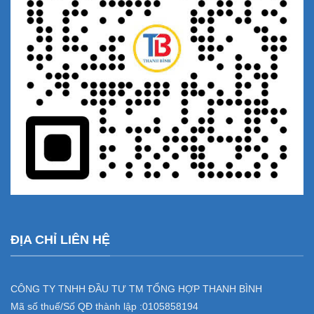
ĐỊA CHỈ LIÊN HỆ
CÔNG TY TNHH ĐẦU TƯ TM TỔNG HỢP THANH BÌNH
Mã số thuế/Số QĐ thành lập :
0105858194