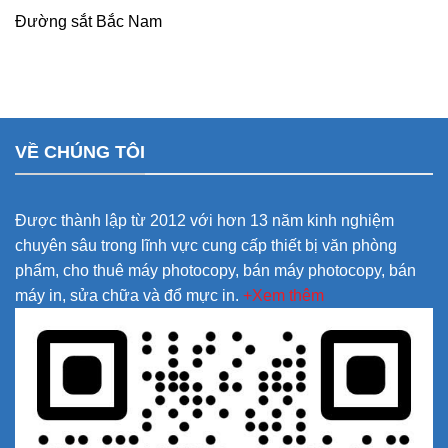
Đường sắt Bắc Nam
VỀ CHÚNG TÔI
Được thành lập từ 2012 với hơn 13 năm kinh nghiệm
chuyên sâu trong lĩnh vực cung cấp thiết bị văn phòng
phẩm, cho thuê máy photocopy, bán máy photocopy, bán
máy in, sửa chữa và đổ mực in.
+Xem thêm