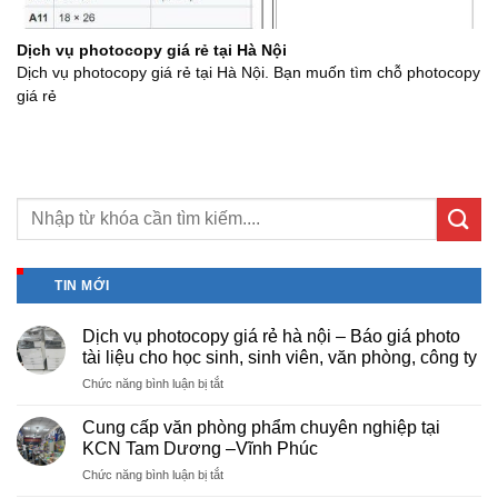
Dịch vụ photocopy giá rẻ tại Hà Nội
Dịch vụ photocopy giá rẻ tại Hà Nội. Bạn muốn tìm chỗ photocopy
giá rẻ
TIN MỚI
Dịch vụ photocopy giá rẻ hà nội – Báo giá photo
tài liệu cho học sinh, sinh viên, văn phòng, công ty
ở
Chức năng bình luận bị tắt
Dịch
vụ
Cung cấp văn phòng phẩm chuyên nghiệp tại
photocopy
KCN Tam Dương –Vĩnh Phúc
giá
ở
Chức năng bình luận bị tắt
rẻ
Cung
hà