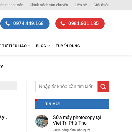
ẫn thanh toán
Chính sách vận chuyển
Liên hệ
Giới thiệu
0974.449.168
0981.931.185
T TƯ TIÊU HAO
BLOG
TUYỂN DỤNG
AY
TIN MỚI
ty ,
Sửa máy photocopy tại
Việt Trì Phú Thọ
ở
Chức năng bình luận bị tắt