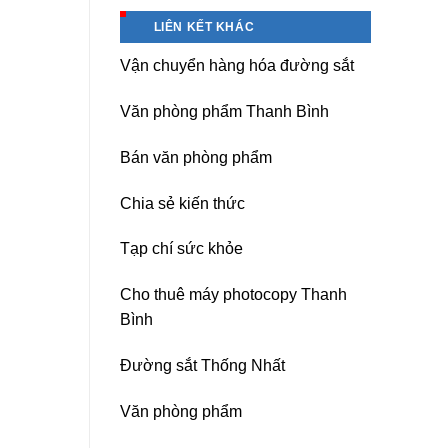
Hà
Băng
Nội
keo
LIÊN KẾT KHÁC
chịu
nhiệt
Vận chuyển hàng hóa đường sắt
Nitto
Denko
tại
Văn phòng phẩm Thanh Bình
TP
HCM,
Đà
Bán văn phòng phẩm
Nẵng,
Đồng
Chia sẻ kiến thức
Nai,
Bình
Dương
Tạp chí sức khỏe
Cho thuê máy photocopy Thanh
Bình
Đường sắt Thống Nhất
Văn phòng phẩm