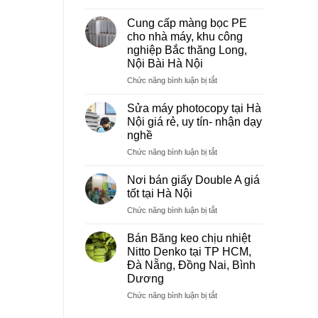
Sửa
máy
Cung cấp màng bọc PE
photocopy
cho nhà máy, khu công
tại
nghiệp Bắc thăng Long,
Việt
Nội Bài Hà Nội
Trì
Phú
ở
Chức năng bình luận bị tắt
Thọ
Cung
cấp
Sửa máy photocopy tại Hà
màng
Nội giá rẻ, uy tín- nhận dạy
bọc
nghề
PE
ở
Chức năng bình luận bị tắt
cho
Sửa
nhà
máy
máy,
Nơi bán giấy Double A giá
photocopy
khu
tốt tại Hà Nội
tại
công
ở
Chức năng bình luận bị tắt
Hà
nghiệp
Nơi
Nội
Bắc
bán
giá
Bán Băng keo chịu nhiệt
thăng
giấy
rẻ,
Long,
Nitto Denko tại TP HCM,
Double
uy
Nội
Đà Nẵng, Đồng Nai, Bình
A
tín-
Bài
Dương
giá
nhận
Hà
tốt
ở
Chức năng bình luận bị tắt
dạy
Nội
tại
Bán
nghề