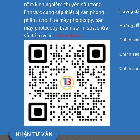
năm kinh nghiệm chuyên sâu trong
Hướng dẫ
lĩnh vực cung cấp thiết bị văn phòng
phẩm, cho thuê máy photocopy, bán
Hướng dẫn
máy photocopy, bán máy in, sửa chữa
và đổ mực in.
+Xem thêm
Chính sác
Chính sác
Chính sác
NHẬN TƯ VẤN