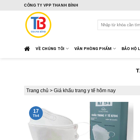
Skip
CÔNG TY VPP THANH BÌNH
to
content
Tìm
kiếm:
VỀ CHÚNG TÔI
VĂN PHÒNG PHẨM
BẢO HỘ 
T
Trang chủ
>
Giá khẩu trang y tế hôm nay
17
Th4