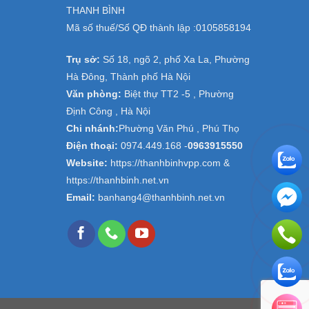
THANH BÌNH
Mã số thuế/Số QĐ thành lập :
0105858194
Trụ sở:
Số 18, ngõ 2, phố Xa La, Phường
Hà Đông, Thành phố Hà Nội
Văn phòng:
Biệt thự TT2 -5 , Phường
Định Công , Hà Nội
Chi nhánh:
Phường Văn Phú , Phú Thọ
Điện thoại:
0974.449.168
-
0963915550
Website:
https://thanhbinhvpp.com &
https://thanhbinh.net.vn
Email:
banhang4@thanhbinh.net.vn