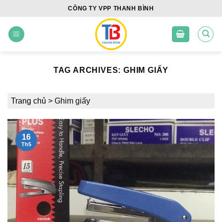
Skip
CÔNG TY VPP THANH BÌNH
to
content
TAG ARCHIVES:
GHIM GIẤY
Trang chủ
>
Ghim giấy
16
Th5