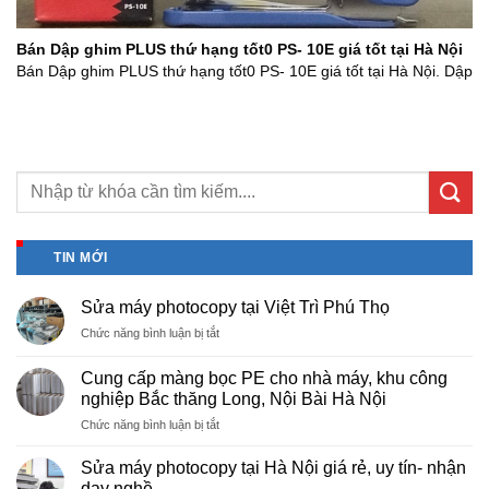
Bán Dập ghim PLUS thứ hạng tốt0 PS- 10E giá tốt tại Hà Nội
Bán Dập ghim PLUS thứ hạng tốt0 PS- 10E giá tốt tại Hà Nội. Dập
TIN MỚI
Sửa máy photocopy tại Việt Trì Phú Thọ
ở
Chức năng bình luận bị tắt
Sửa
máy
Cung cấp màng bọc PE cho nhà máy, khu công
photocopy
nghiệp Bắc thăng Long, Nội Bài Hà Nội
tại
ở
Chức năng bình luận bị tắt
Việt
Cung
Trì
cấp
Phú
Sửa máy photocopy tại Hà Nội giá rẻ, uy tín- nhận
màng
Thọ
dạy nghề