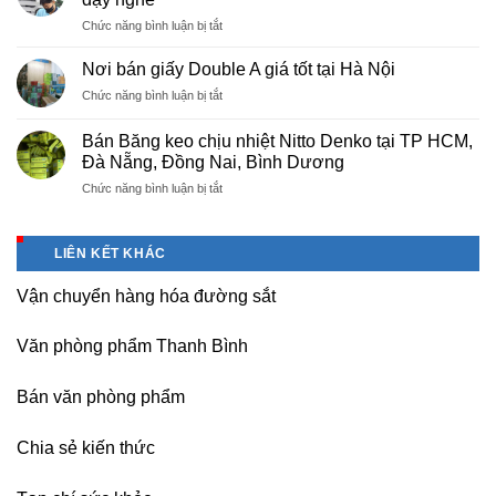
bọc
ở
Chức năng bình luận bị tắt
PE
Sửa
cho
máy
nhà
Nơi bán giấy Double A giá tốt tại Hà Nội
photocopy
máy,
ở
Chức năng bình luận bị tắt
tại
khu
Nơi
Hà
công
bán
Nội
Bán Băng keo chịu nhiệt Nitto Denko tại TP HCM,
nghiệp
giấy
giá
Đà Nẵng, Đồng Nai, Bình Dương
Bắc
Double
rẻ,
thăng
ở
Chức năng bình luận bị tắt
A
uy
Long,
Bán
giá
tín-
Nội
Băng
tốt
nhận
Bài
keo
tại
dạy
LIÊN KẾT KHÁC
Hà
chịu
Hà
nghề
Nội
nhiệt
Nội
Vận chuyển hàng hóa đường sắt
Nitto
Denko
tại
Văn phòng phẩm Thanh Bình
TP
HCM,
Đà
Bán văn phòng phẩm
Nẵng,
Đồng
Chia sẻ kiến thức
Nai,
Bình
Dương