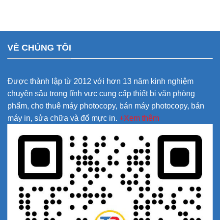
VỀ CHÚNG TÔI
Được thành lập từ 2012 với hơn 13 năm kinh nghiệm
chuyên sâu trong lĩnh vực cung cấp thiết bị văn phòng
phẩm, cho thuê máy photocopy, bán máy photocopy, bán
máy in, sửa chữa và đổ mực in.
+Xem thêm