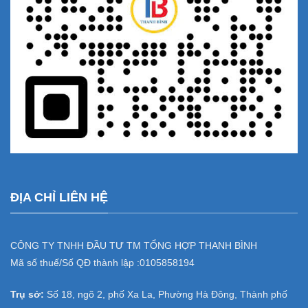
ĐỊA CHỈ LIÊN HỆ
CÔNG TY TNHH ĐẦU TƯ TM TỔNG HỢP THANH BÌNH
Mã số thuế/Số QĐ thành lập :
0105858194
Trụ sở:
Số 18, ngõ 2, phố Xa La, Phường Hà Đông, Thành phố