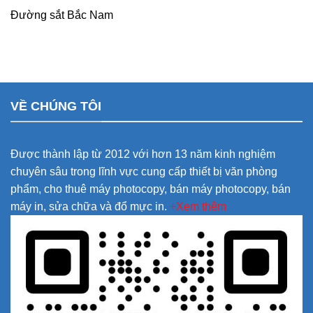
Đường sắt Bắc Nam
VỀ CHÚNG TÔI
Được thành lập từ 2012 với hơn 13 năm kinh nghiệm
chuyên sâu trong lĩnh vực cung cấp thiết bị văn phòng
phẩm, cho thuê máy photocopy, bán máy photocopy, bán
máy in, sửa chữa và đổ mực in.
+Xem thêm