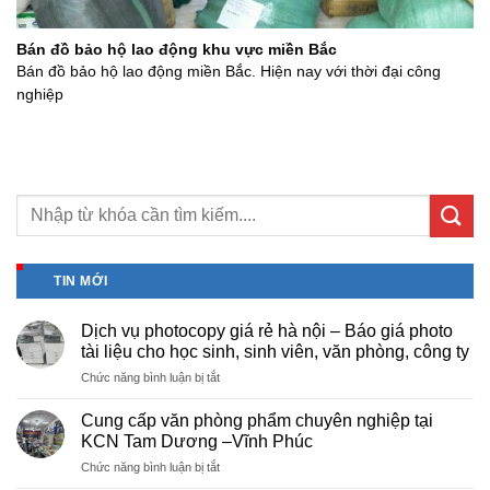
Bán đồ bảo hộ lao động khu vực miền Bắc
Bán đồ bảo hộ lao động miền Bắc. Hiện nay với thời đại công
nghiệp
TIN MỚI
Dịch vụ photocopy giá rẻ hà nội – Báo giá photo
tài liệu cho học sinh, sinh viên, văn phòng, công ty
ở
Chức năng bình luận bị tắt
Dịch
vụ
Cung cấp văn phòng phẩm chuyên nghiệp tại
photocopy
KCN Tam Dương –Vĩnh Phúc
giá
ở
Chức năng bình luận bị tắt
rẻ
Cung
hà