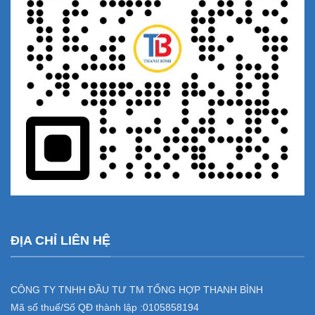
ĐỊA CHỈ LIÊN HỆ
CÔNG TY TNHH ĐẦU TƯ TM TỔNG HỢP THANH BÌNH
Mã số thuế/Số QĐ thành lập :
0105858194