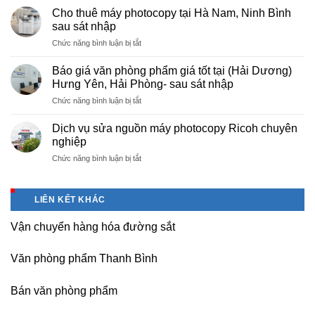
cấp
nội
Cho thuê máy photocopy tại Hà Nam, Ninh Bình
văn
–
sau sát nhập
phòng
Báo
ở
Chức năng bình luận bị tắt
phẩm
giá
Cho
chuyên
photo
thuê
nghiệp
Báo giá văn phòng phẩm giá tốt tại (Hải Dương)
tài
máy
tại
Hưng Yên, Hải Phòng- sau sát nhập
liệu
photocopy
KCN
cho
ở
Chức năng bình luận bị tắt
tại
Tam
học
Báo
Hà
Dương
sinh,
giá
Nam,
Dịch vụ sửa nguồn máy photocopy Ricoh chuyên
–
sinh
văn
Ninh
nghiệp
Vĩnh
viên,
phòng
Bình
Phúc
văn
ở
Chức năng bình luận bị tắt
phẩm
sau
phòng,
Dịch
giá
sát
công
vụ
tốt
nhập
ty
sửa
tại
LIÊN KẾT KHÁC
nguồn
(Hải
máy
Dương)
Vận chuyển hàng hóa đường sắt
photocopy
Hưng
Ricoh
Yên,
chuyên
Hải
Văn phòng phẩm Thanh Bình
nghiệp
Phòng-
sau
Bán văn phòng phẩm
sát
nhập