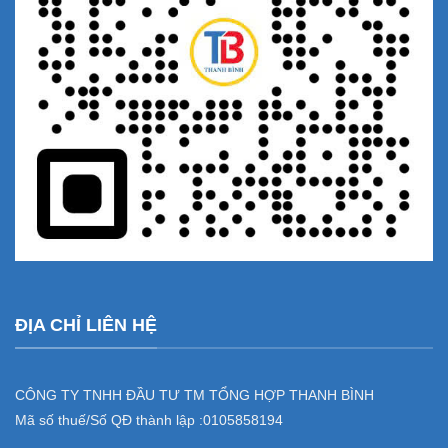
ĐỊA CHỈ LIÊN HỆ
CÔNG TY TNHH ĐẦU TƯ TM TỔNG HỢP THANH BÌNH
Mã số thuế/Số QĐ thành lập :
0105858194