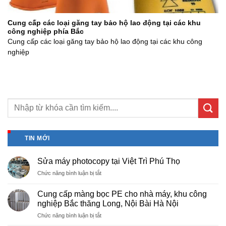
Cung cấp các loại găng tay bảo hộ lao động tại các khu
công nghiệp phía Bắc
Cung cấp các loại găng tay bảo hộ lao động tại các khu công
nghiệp
TIN MỚI
Sửa máy photocopy tại Việt Trì Phú Thọ
ở
Chức năng bình luận bị tắt
Sửa
máy
Cung cấp màng bọc PE cho nhà máy, khu công
photocopy
nghiệp Bắc thăng Long, Nội Bài Hà Nội
tại
ở
Chức năng bình luận bị tắt
Việt
Cung
Trì