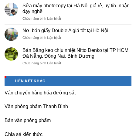
cấp
Phú
Sửa máy photocopy tại Hà Nội giá rẻ, uy tín- nhận
màng
Thọ
dạy nghề
bọc
ở
Chức năng bình luận bị tắt
PE
Sửa
cho
máy
nhà
Nơi bán giấy Double A giá tốt tại Hà Nội
photocopy
máy,
ở
Chức năng bình luận bị tắt
tại
khu
Nơi
Hà
công
bán
Nội
Bán Băng keo chịu nhiệt Nitto Denko tại TP HCM,
nghiệp
giấy
giá
Đà Nẵng, Đồng Nai, Bình Dương
Bắc
Double
rẻ,
thăng
ở
Chức năng bình luận bị tắt
A
uy
Long,
Bán
giá
tín-
Nội
Băng
tốt
nhận
Bài
keo
tại
dạy
LIÊN KẾT KHÁC
Hà
chịu
Hà
nghề
Nội
nhiệt
Nội
Vận chuyển hàng hóa đường sắt
Nitto
Denko
tại
Văn phòng phẩm Thanh Bình
TP
HCM,
Đà
Bán văn phòng phẩm
Nẵng,
Đồng
Chia sẻ kiến thức
Nai,