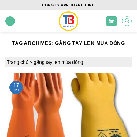
Skip
CÔNG TY VPP THANH BÌNH
to
content
TAG ARCHIVES:
GĂNG TAY LEN MÙA ĐÔNG
Trang chủ
>
găng tay len mùa đông
17
Th7