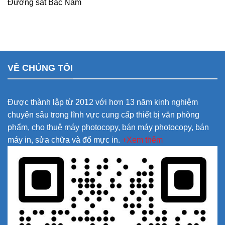
Đường sắt Bắc Nam
VỀ CHÚNG TÔI
Được thành lập từ 2012 với hơn 13 năm kinh nghiệm
chuyên sâu trong lĩnh vực cung cấp thiết bị văn phòng
phẩm, cho thuê máy photocopy, bán máy photocopy, bán
máy in, sửa chữa và đổ mực in.
+Xem thêm