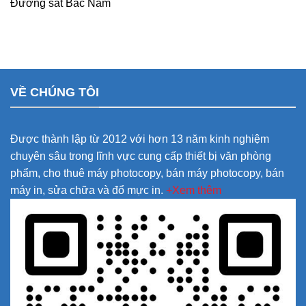
Đường sắt Bắc Nam
VỀ CHÚNG TÔI
Được thành lập từ 2012 với hơn 13 năm kinh nghiệm
chuyên sâu trong lĩnh vực cung cấp thiết bị văn phòng
phẩm, cho thuê máy photocopy, bán máy photocopy, bán
máy in, sửa chữa và đổ mực in.
+Xem thêm