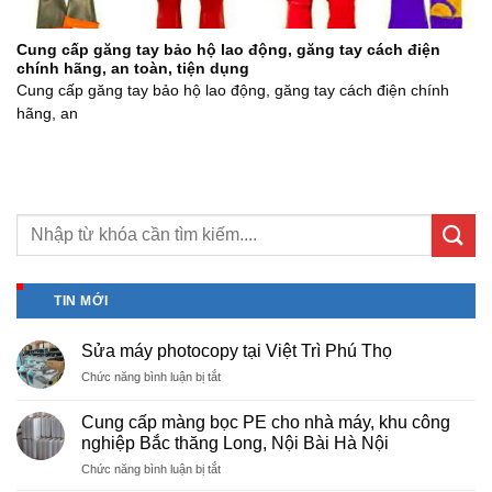
Cung cấp găng tay bảo hộ lao động, găng tay cách điện
chính hãng, an toàn, tiện dụng
Cung cấp găng tay bảo hộ lao động, găng tay cách điện chính
hãng, an
TIN MỚI
Sửa máy photocopy tại Việt Trì Phú Thọ
ở
Chức năng bình luận bị tắt
Sửa
máy
Cung cấp màng bọc PE cho nhà máy, khu công
photocopy
nghiệp Bắc thăng Long, Nội Bài Hà Nội
tại
ở
Chức năng bình luận bị tắt
Việt
Cung
Trì