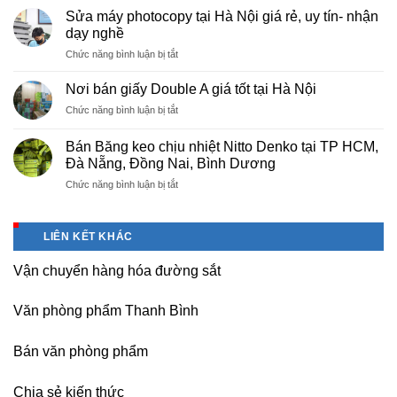
cấp
Phú
Sửa máy photocopy tại Hà Nội giá rẻ, uy tín- nhận
màng
Thọ
dạy nghề
bọc
ở
Chức năng bình luận bị tắt
PE
Sửa
cho
máy
nhà
Nơi bán giấy Double A giá tốt tại Hà Nội
photocopy
máy,
ở
Chức năng bình luận bị tắt
tại
khu
Nơi
Hà
công
bán
Nội
Bán Băng keo chịu nhiệt Nitto Denko tại TP HCM,
nghiệp
giấy
giá
Đà Nẵng, Đồng Nai, Bình Dương
Bắc
Double
rẻ,
thăng
ở
Chức năng bình luận bị tắt
A
uy
Long,
Bán
giá
tín-
Nội
Băng
tốt
nhận
Bài
keo
tại
dạy
LIÊN KẾT KHÁC
Hà
chịu
Hà
nghề
Nội
nhiệt
Nội
Vận chuyển hàng hóa đường sắt
Nitto
Denko
tại
Văn phòng phẩm Thanh Bình
TP
HCM,
Đà
Bán văn phòng phẩm
Nẵng,
Đồng
Chia sẻ kiến thức
Nai,