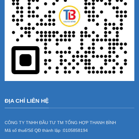
ĐỊA CHỈ LIÊN HỆ
CÔNG TY TNHH ĐẦU TƯ TM TỔNG HỢP THANH BÌNH
Mã số thuế/Số QĐ thành lập :
0105858194