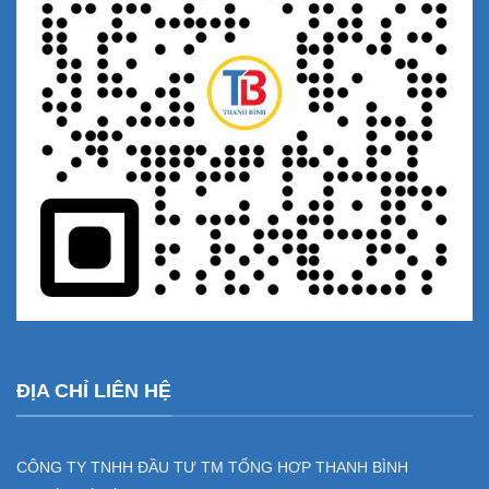
ĐỊA CHỈ LIÊN HỆ
CÔNG TY TNHH ĐẦU TƯ TM TỔNG HỢP THANH BÌNH