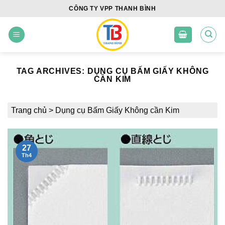
Skip
CÔNG TY VPP THANH BÌNH
to
content
TAG ARCHIVES:
DỤNG CỤ BẤM GIẤY KHÔNG
CẦN KIM
Trang chủ
>
Dụng cụ Bấm Giấy Không cần Kim
27
Th4