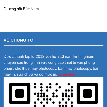
Đường sắt Bắc Nam
VỀ CHÚNG TÔI
Được thành lập từ 2012 với hơn 13 năm kinh nghiệm
chuyên sâu trong lĩnh vực cung cấp thiết bị văn phòng
phẩm, cho thuê máy photocopy, bán máy photocopy, bán
máy in, sửa chữa và đổ mực in.
+Xem thêm