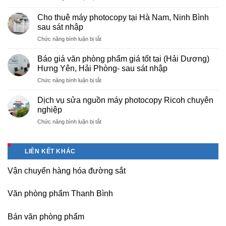
Cung
hà
cấp
nội
Cho thuê máy photocopy tại Hà Nam, Ninh Bình
văn
–
sau sát nhập
phòng
Báo
ở
Chức năng bình luận bị tắt
phẩm
giá
Cho
chuyên
photo
thuê
nghiệp
Báo giá văn phòng phẩm giá tốt tại (Hải Dương)
tài
máy
tại
Hưng Yên, Hải Phòng- sau sát nhập
liệu
photocopy
KCN
cho
ở
Chức năng bình luận bị tắt
tại
Tam
học
Báo
Hà
Dương
sinh,
giá
Nam,
Dịch vụ sửa nguồn máy photocopy Ricoh chuyên
–
sinh
văn
Ninh
nghiệp
Vĩnh
viên,
phòng
Bình
Phúc
văn
ở
Chức năng bình luận bị tắt
phẩm
sau
phòng,
Dịch
giá
sát
công
vụ
tốt
nhập
ty
sửa
tại
LIÊN KẾT KHÁC
nguồn
(Hải
máy
Dương)
Vận chuyển hàng hóa đường sắt
photocopy
Hưng
Ricoh
Yên,
chuyên
Hải
Văn phòng phẩm Thanh Bình
nghiệp
Phòng-
sau
Bán văn phòng phẩm
sát
nhập