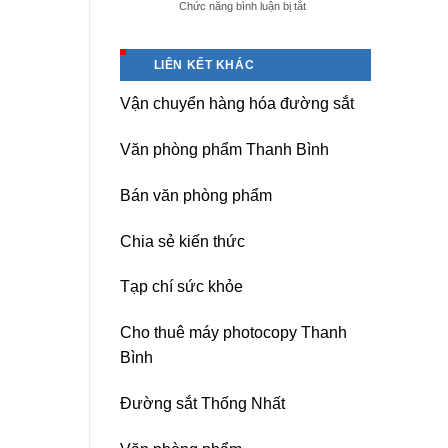
ở
Chức năng bình luận bị tắt
giá
Dịch
tốt
vụ
tại
sửa
(Hải
LIÊN KẾT KHÁC
nguồn
Dương)
máy
Hưng
Vận chuyển hàng hóa đường sắt
photocopy
Yên,
Ricoh
Hải
chuyên
Phòng-
Văn phòng phẩm Thanh Bình
nghiệp
sau
sát
Bán văn phòng phẩm
nhập
Chia sẻ kiến thức
Tạp chí sức khỏe
Cho thuê máy photocopy Thanh
Bình
Đường sắt Thống Nhất