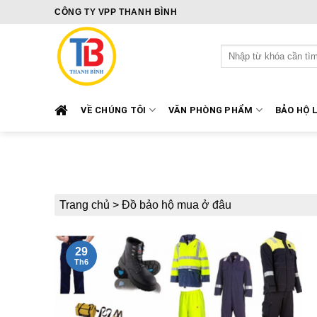
Skip
CÔNG TY VPP THANH BÌNH
to
content
Tìm
kiếm:
VỀ CHÚNG TÔI
VĂN PHÒNG PHẨM
BẢO HỘ 
Trang chủ
>
Đồ bảo hộ mua ở đâu
29
Th6