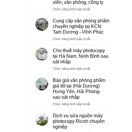
viên, văn phòng, công ty
ở
Chức năng bình luận bị tắt
Dịch
vụ
Cung cấp văn phòng phẩm
photocopy
chuyên nghiệp tại KCN
giá
Tam Dương –Vĩnh Phúc
rẻ
ở
Chức năng bình luận bị tắt
hà
Cung
nội
cấp
–
Cho thuê máy photocopy
văn
Báo
tại Hà Nam, Ninh Bình sau
phòng
giá
sát nhập
phẩm
photo
ở
Chức năng bình luận bị tắt
chuyên
tài
Cho
nghiệp
liệu
thuê
tại
cho
Báo giá văn phòng phẩm
máy
KCN
học
giá tốt tại (Hải Dương)
photocopy
Tam
sinh,
Hưng Yên, Hải Phòng-
tại
Dương
sinh
sau sát nhập
Hà
–
viên,
Nam,
Vĩnh
ở
Chức năng bình luận bị tắt
văn
Ninh
Phúc
Báo
phòng,
Bình
giá
công
Dịch vụ sửa nguồn máy
sau
văn
ty
photocopy Ricoh chuyên
sát
phòng
nghiệp
nhập
phẩm