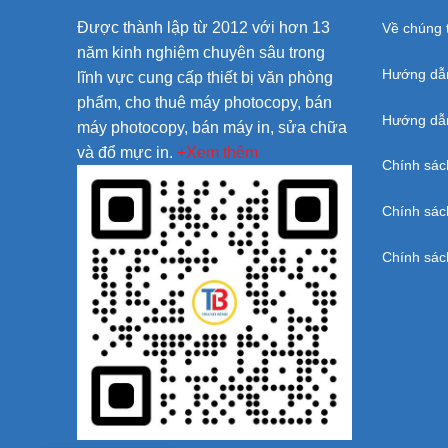
Được thành lập từ 2012 với hơn 13
Về chúng t
năm kinh nghiệm chuyên sâu trong
Hướng dẫ
lĩnh vực cung cấp thiết bị văn phòng
phẩm, cho thuê máy photocopy, bán
Hướng dẫn
máy photocopy, bán máy in, sửa chữa
và đổ mực in.
+Xem thêm
Chính sác
Chính sác
Chính sác