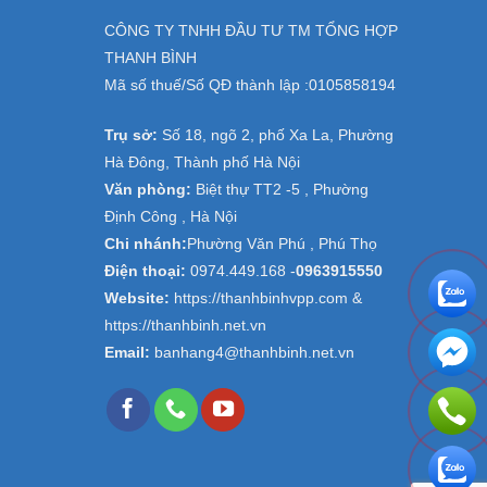
CÔNG TY TNHH ĐẦU TƯ TM TỔNG HỢP
THANH BÌNH
Mã số thuế/Số QĐ thành lập :
0105858194
Trụ sở:
Số 18, ngõ 2, phố Xa La, Phường
Hà Đông, Thành phố Hà Nội
Văn phòng:
Biệt thự TT2 -5 , Phường
Định Công , Hà Nội
Chi nhánh:
Phường Văn Phú , Phú Thọ
Điện thoại:
0974.449.168
-
0963915550
Website:
https://thanhbinhvpp.com &
https://thanhbinh.net.vn
Email:
banhang4@thanhbinh.net.vn