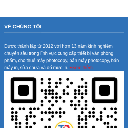
VỀ CHÚNG TÔI
Được thành lập từ 2012 với hơn 13 năm kinh nghiệm
chuyên sâu trong lĩnh vực cung cấp thiết bị văn phòng
phẩm, cho thuê máy photocopy, bán máy photocopy, bán
máy in, sửa chữa và đổ mực in.
+Xem thêm