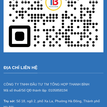
ĐỊA CHỈ LIÊN HỆ
CÔNG TY TNHH ĐẦU TƯ TM TỔNG HỢP THANH BÌNH
Mã số thuế/Số QĐ thành lập :
0105858194
Trụ sở:
Số 18, ngõ 2, phố Xa La, Phường Hà Đông, Thành phố