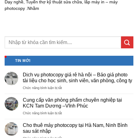
Dạy nghề, Tuyển thợ kỹ thuật sửa chữa, lắp máy in – máy
photocopy .Nhằm
TIN MỚI
Dịch vụ photocopy giá rẻ hà nội – Báo giá photo
tài liệu cho học sinh, sinh viên, văn phòng, công ty
ở
Chức năng bình luận bị tắt
Dịch
vụ
Cung cấp văn phòng phẩm chuyên nghiệp tại
photocopy
KCN Tam Dương –Vĩnh Phúc
giá
ở
Chức năng bình luận bị tắt
rẻ
Cung
hà
cấp
nội
Cho thuê máy photocopy tại Hà Nam, Ninh Bình
văn
–
sau sát nhập
phòng
Báo