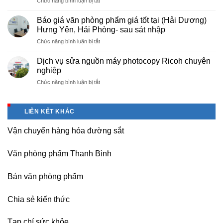
ở
Chức năng bình luận bị tắt
phẩm
giá
Cho
chuyên
photo
thuê
nghiệp
Báo giá văn phòng phẩm giá tốt tại (Hải Dương)
tài
máy
tại
Hưng Yên, Hải Phòng- sau sát nhập
liệu
photocopy
KCN
cho
ở
Chức năng bình luận bị tắt
tại
Tam
học
Báo
Hà
Dương
sinh,
giá
Nam,
Dịch vụ sửa nguồn máy photocopy Ricoh chuyên
–
sinh
văn
Ninh
nghiệp
Vĩnh
viên,
phòng
Bình
Phúc
văn
ở
Chức năng bình luận bị tắt
phẩm
sau
phòng,
Dịch
giá
sát
công
vụ
tốt
nhập
ty
sửa
tại
LIÊN KẾT KHÁC
nguồn
(Hải
máy
Dương)
Vận chuyển hàng hóa đường sắt
photocopy
Hưng
Ricoh
Yên,
chuyên
Hải
Văn phòng phẩm Thanh Bình
nghiệp
Phòng-
sau
Bán văn phòng phẩm
sát
nhập
Chia sẻ kiến thức
Tạp chí sức khỏe