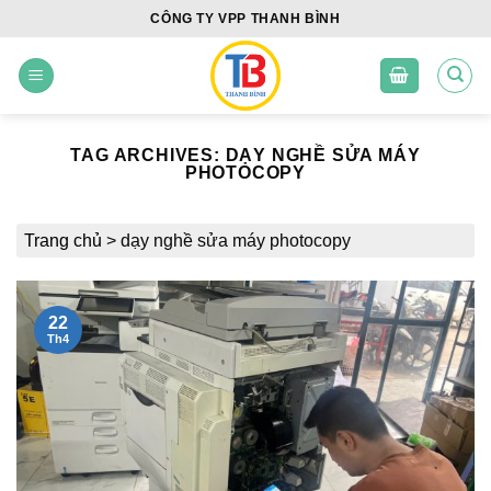
Skip
CÔNG TY VPP THANH BÌNH
to
content
TAG ARCHIVES:
DẠY NGHỀ SỬA MÁY
PHOTOCOPY
Trang chủ
>
dạy nghề sửa máy photocopy
22
Th4