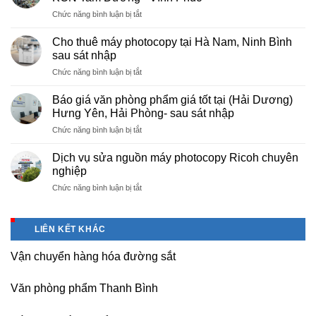
giá
ở
Chức năng bình luận bị tắt
rẻ
Cung
hà
cấp
nội
Cho thuê máy photocopy tại Hà Nam, Ninh Bình
văn
–
sau sát nhập
phòng
Báo
ở
Chức năng bình luận bị tắt
phẩm
giá
Cho
chuyên
photo
thuê
nghiệp
Báo giá văn phòng phẩm giá tốt tại (Hải Dương)
tài
máy
tại
Hưng Yên, Hải Phòng- sau sát nhập
liệu
photocopy
KCN
cho
ở
Chức năng bình luận bị tắt
tại
Tam
học
Báo
Hà
Dương
sinh,
giá
Nam,
Dịch vụ sửa nguồn máy photocopy Ricoh chuyên
–
sinh
văn
Ninh
nghiệp
Vĩnh
viên,
phòng
Bình
Phúc
văn
ở
Chức năng bình luận bị tắt
phẩm
sau
phòng,
Dịch
giá
sát
công
vụ
tốt
nhập
ty
sửa
tại
LIÊN KẾT KHÁC
nguồn
(Hải
máy
Dương)
Vận chuyển hàng hóa đường sắt
photocopy
Hưng
Ricoh
Yên,
chuyên
Hải
Văn phòng phẩm Thanh Bình
nghiệp
Phòng-
sau