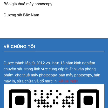
Báo giá thuê máy photocopy
Đường sắt Bắc Nam
VỀ CHÚNG TÔI
Được thành lập từ 2012 với hơn 13 năm kinh nghiệm
chuyên sâu trong lĩnh vực cung cấp thiết bị văn phòng
phẩm, cho thuê máy photocopy, bán máy photocopy, bán
máy in, sửa chữa và đổ mực in.
+Xem thêm