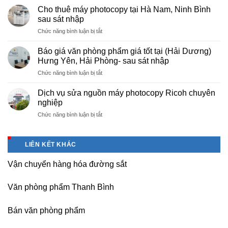
cấp
nội
Cho thuê máy photocopy tại Hà Nam, Ninh Bình
văn
–
sau sát nhập
phòng
Báo
ở
Chức năng bình luận bị tắt
phẩm
giá
Cho
chuyên
photo
thuê
nghiệp
Báo giá văn phòng phẩm giá tốt tại (Hải Dương)
tài
máy
tại
Hưng Yên, Hải Phòng- sau sát nhập
liệu
photocopy
KCN
cho
ở
Chức năng bình luận bị tắt
tại
Tam
học
Báo
Hà
Dương
sinh,
giá
Nam,
Dịch vụ sửa nguồn máy photocopy Ricoh chuyên
–
sinh
văn
Ninh
nghiệp
Vĩnh
viên,
phòng
Bình
Phúc
văn
ở
Chức năng bình luận bị tắt
phẩm
sau
phòng,
Dịch
giá
sát
công
vụ
tốt
nhập
ty
sửa
tại
LIÊN KẾT KHÁC
nguồn
(Hải
máy
Dương)
Vận chuyển hàng hóa đường sắt
photocopy
Hưng
Ricoh
Yên,
chuyên
Hải
Văn phòng phẩm Thanh Bình
nghiệp
Phòng-
sau
Bán văn phòng phẩm
sát
nhập