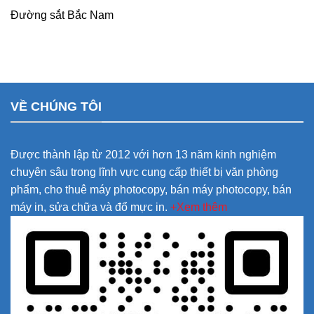
Đường sắt Bắc Nam
VỀ CHÚNG TÔI
Được thành lập từ 2012 với hơn 13 năm kinh nghiệm
chuyên sâu trong lĩnh vực cung cấp thiết bị văn phòng
phẩm, cho thuê máy photocopy, bán máy photocopy, bán
máy in, sửa chữa và đổ mực in.
+Xem thêm