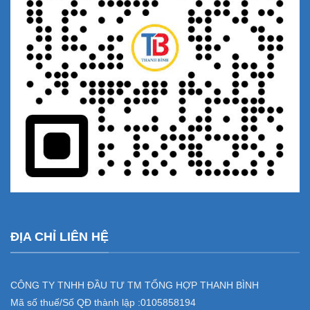
ĐỊA CHỈ LIÊN HỆ
CÔNG TY TNHH ĐẦU TƯ TM TỔNG HỢP THANH BÌNH
Mã số thuế/Số QĐ thành lập :
0105858194