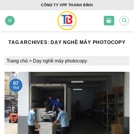
Skip
CÔNG TY VPP THANH BÌNH
to
content
TAG ARCHIVES:
DẠY NGHỀ MÁY PHOTOCOPY
Trang chủ
>
Dạy nghề máy photocopy
07
Th3