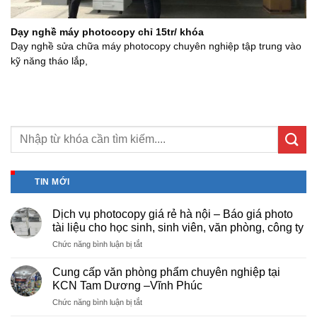
Dạy nghề máy photocopy chỉ 15tr/ khóa
Dạy nghề sửa chữa máy photocopy chuyên nghiệp tập trung vào
kỹ năng tháo lắp,
TIN MỚI
Dịch vụ photocopy giá rẻ hà nội – Báo giá photo
tài liệu cho học sinh, sinh viên, văn phòng, công ty
ở
Chức năng bình luận bị tắt
Dịch
vụ
Cung cấp văn phòng phẩm chuyên nghiệp tại
photocopy
KCN Tam Dương –Vĩnh Phúc
giá
ở
Chức năng bình luận bị tắt
rẻ
Cung
hà