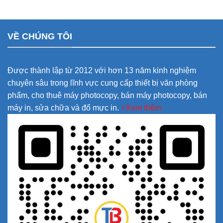
VỀ CHÚNG TÔI
Được thành lập từ 2012 với hơn 13 năm kinh nghiệm
chuyên sâu trong lĩnh vực cung cấp thiết bị văn phòng
phẩm, cho thuê máy photocopy, bán máy photocopy, bán
máy in, sửa chữa và đổ mực in.
+Xem thêm