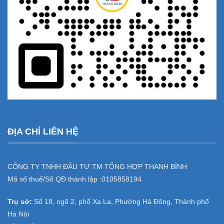
ĐỊA CHỈ LIÊN HỆ
CÔNG TY TNHH ĐẦU TƯ TM TỔNG HỢP THANH BÌNH
Mã số thuế/Số QĐ thành lập :
0105858194
Trụ sở:
Số 18, ngõ 2, phố Xa La, Phường Hà Đông, Thành phố
Hà Nội