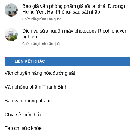
chuyên
photo
thuê
nghiệp
Báo giá văn phòng phẩm giá tốt tại (Hải Dương)
tài
máy
tại
Hưng Yên, Hải Phòng- sau sát nhập
liệu
photocopy
KCN
cho
ở
Chức năng bình luận bị tắt
tại
Tam
học
Báo
Hà
Dương
sinh,
giá
Nam,
Dịch vụ sửa nguồn máy photocopy Ricoh chuyên
–
sinh
văn
Ninh
nghiệp
Vĩnh
viên,
phòng
Bình
Phúc
văn
ở
Chức năng bình luận bị tắt
phẩm
sau
phòng,
Dịch
giá
sát
công
vụ
tốt
nhập
ty
sửa
tại
LIÊN KẾT KHÁC
nguồn
(Hải
máy
Dương)
Vận chuyển hàng hóa đường sắt
photocopy
Hưng
Ricoh
Yên,
chuyên
Hải
Văn phòng phẩm Thanh Bình
nghiệp
Phòng-
sau
Bán văn phòng phẩm
sát
nhập
Chia sẻ kiến thức
Tạp chí sức khỏe