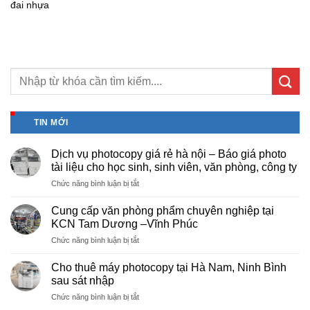
đai nhựa
TIN MỚI
Dịch vụ photocopy giá rẻ hà nội – Báo giá photo
tài liệu cho học sinh, sinh viên, văn phòng, công ty
ở
Chức năng bình luận bị tắt
Dịch
vụ
Cung cấp văn phòng phẩm chuyên nghiệp tại
photocopy
KCN Tam Dương –Vĩnh Phúc
giá
ở
Chức năng bình luận bị tắt
rẻ
Cung
hà
cấp
nội
Cho thuê máy photocopy tại Hà Nam, Ninh Bình
văn
–
sau sát nhập
phòng
Báo
ở
Chức năng bình luận bị tắt
phẩm
giá
Cho