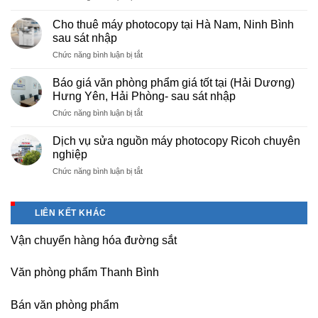
Cung
hà
cấp
nội
Cho thuê máy photocopy tại Hà Nam, Ninh Bình
văn
–
sau sát nhập
phòng
Báo
ở
Chức năng bình luận bị tắt
phẩm
giá
Cho
chuyên
photo
thuê
nghiệp
Báo giá văn phòng phẩm giá tốt tại (Hải Dương)
tài
máy
tại
Hưng Yên, Hải Phòng- sau sát nhập
liệu
photocopy
KCN
cho
ở
Chức năng bình luận bị tắt
tại
Tam
học
Báo
Hà
Dương
sinh,
giá
Nam,
Dịch vụ sửa nguồn máy photocopy Ricoh chuyên
–
sinh
văn
Ninh
nghiệp
Vĩnh
viên,
phòng
Bình
Phúc
văn
ở
Chức năng bình luận bị tắt
phẩm
sau
phòng,
Dịch
giá
sát
công
vụ
tốt
nhập
ty
sửa
tại
LIÊN KẾT KHÁC
nguồn
(Hải
máy
Dương)
Vận chuyển hàng hóa đường sắt
photocopy
Hưng
Ricoh
Yên,
chuyên
Hải
Văn phòng phẩm Thanh Bình
nghiệp
Phòng-
sau
Bán văn phòng phẩm
sát
nhập