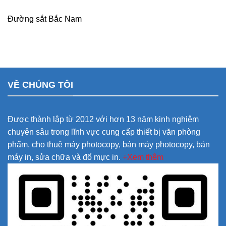
Đường sắt Bắc Nam
VỀ CHÚNG TÔI
Được thành lập từ 2012 với hơn 13 năm kinh nghiệm
chuyên sâu trong lĩnh vực cung cấp thiết bị văn phòng
phẩm, cho thuê máy photocopy, bán máy photocopy, bán
máy in, sửa chữa và đổ mực in.
+Xem thêm