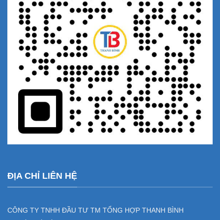
ĐỊA CHỈ LIÊN HỆ
CÔNG TY TNHH ĐẦU TƯ TM TỔNG HỢP THANH BÌNH