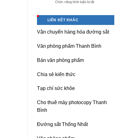
ở
Chức năng bình luận bị tắt
giá
Dịch
tốt
vụ
tại
sửa
(Hải
LIÊN KẾT KHÁC
nguồn
Dương)
máy
Hưng
Vận chuyển hàng hóa đường sắt
photocopy
Yên,
Ricoh
Hải
chuyên
Phòng-
Văn phòng phẩm Thanh Bình
nghiệp
sau
sát
Bán văn phòng phẩm
nhập
Chia sẻ kiến thức
Tạp chí sức khỏe
Cho thuê máy photocopy Thanh
Bình
Đường sắt Thống Nhất