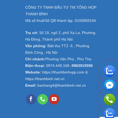
CÔNG TY TNHH ĐẦU TƯ TM TỔNG HỢP
THANH BÌNH
Mã số thuế/Số QĐ thành lập :
0105858194
Trụ sở:
Số 18, ngõ 2, phố Xa La, Phường
Hà Đông, Thành phố Hà Nội
Văn phòng:
Biệt thự TT2 -5 , Phường
Định Công , Hà Nội
Chi nhánh:
Phường Văn Phú , Phú Thọ
Điện thoại:
0974.449.168
-
0963915550
Website:
https://thanhbinhvpp.com &
https://thanhbinh.net.vn
Email:
banhang4@thanhbinh.net.vn