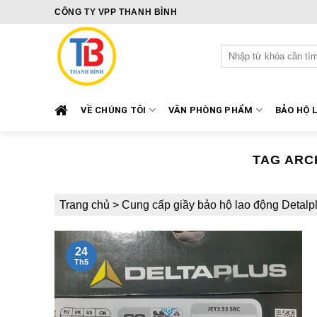
Skip
CÔNG TY VPP THANH BÌNH
to
content
Tìm
kiếm:
VỀ CHÚNG TÔI
VĂN PHÒNG PHẨM
BẢO HỘ 
TAG ARC
Trang chủ
>
Cung cấp giầy bảo hộ lao động Detalp
24
Th5