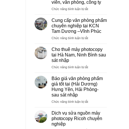
viên, văn phòng, công ty
ở
Chức năng bình luận bị tắt
Dịch
vụ
Cung cấp văn phòng phẩm
photocopy
chuyên nghiệp tại KCN
giá
Tam Dương –Vĩnh Phúc
rẻ
ở
Chức năng bình luận bị tắt
hà
Cung
nội
cấp
–
Cho thuê máy photocopy
văn
Báo
tại Hà Nam, Ninh Bình sau
phòng
giá
sát nhập
phẩm
photo
ở
Chức năng bình luận bị tắt
chuyên
tài
Cho
nghiệp
liệu
thuê
tại
cho
Báo giá văn phòng phẩm
máy
KCN
học
giá tốt tại (Hải Dương)
photocopy
Tam
sinh,
Hưng Yên, Hải Phòng-
tại
Dương
sinh
sau sát nhập
Hà
–
viên,
Nam,
Vĩnh
ở
Chức năng bình luận bị tắt
văn
Ninh
Phúc
Báo
phòng,
Bình
giá
công
Dịch vụ sửa nguồn máy
sau
văn
ty
photocopy Ricoh chuyên
sát
phòng
nghiệp
nhập
phẩm