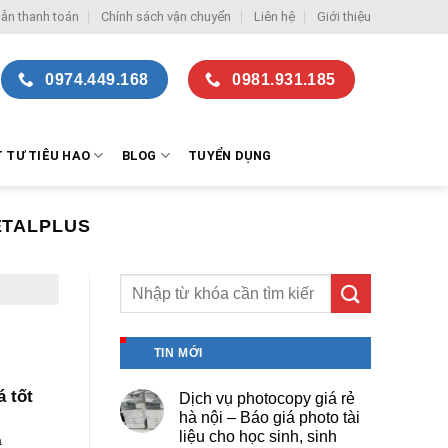
ẫn thanh toán
Chính sách vận chuyển
Liên hệ
Giới thiệu
0974.449.168
0981.931.185
T TƯ TIÊU HAO
BLOG
TUYỂN DỤNG
ETALPLUS
TIN MỚI
á tốt
Dịch vụ photocopy giá rẻ
hà nội – Báo giá photo tài
liệu cho học sinh, sinh
à