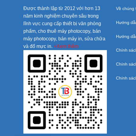
Được thành lập từ 2012 với hơn 13
Về chúng t
năm kinh nghiệm chuyên sâu trong
Hướng dẫ
lĩnh vực cung cấp thiết bị văn phòng
phẩm, cho thuê máy photocopy, bán
Hướng dẫn
máy photocopy, bán máy in, sửa chữa
và đổ mực in.
+Xem thêm
Chính sác
Chính sác
Chính sác