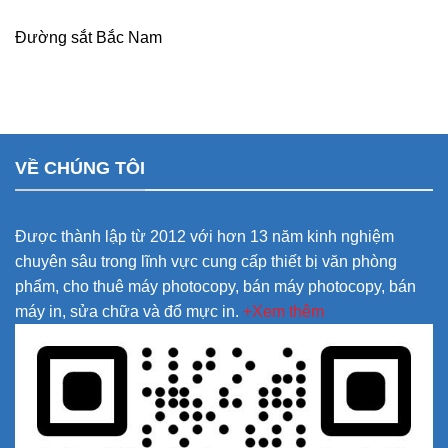
Đường sắt Bắc Nam
VỀ CHÚNG TÔI
Được thành lập từ 2012 với hơn 13 năm kinh nghiệm
chuyên sâu trong lĩnh vực cung cấp thiết bị văn phòng
phẩm, cho thuê máy photocopy, bán máy photocopy, bán
máy in, sửa chữa và đổ mực in.
+Xem thêm