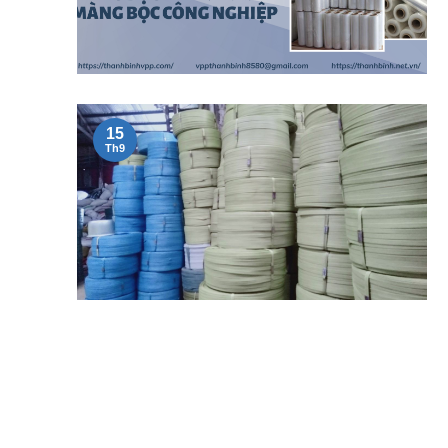
15
Th9