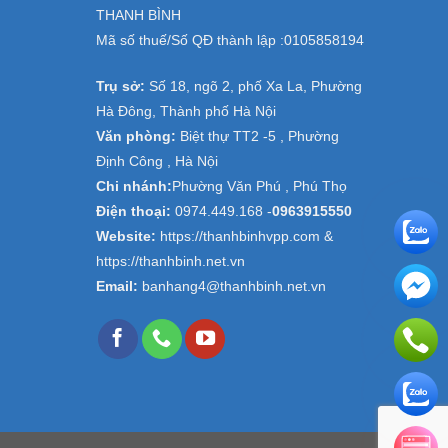
THANH BÌNH
Mã số thuế/Số QĐ thành lập :
0105858194
Trụ sở:
Số 18, ngõ 2, phố Xa La, Phường
Hà Đông, Thành phố Hà Nội
Văn phòng:
Biệt thự TT2 -5 , Phường
Định Công , Hà Nội
Chi nhánh:
Phường Văn Phú , Phú Thọ
Điện thoại:
0974.449.168
-
0963915550
Website:
https://thanhbinhvpp.com &
https://thanhbinh.net.vn
Email:
banhang4@thanhbinh.net.vn