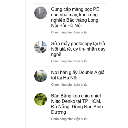
Sửa
máy
Cung cấp màng bọc PE
photocopy
cho nhà máy, khu công
tại
nghiệp Bắc thăng Long,
Việt
Nội Bài Hà Nội
Trì
Phú
ở
Chức năng bình luận bị tắt
Thọ
Cung
cấp
Sửa máy photocopy tại Hà
màng
Nội giá rẻ, uy tín- nhận dạy
bọc
nghề
PE
ở
Chức năng bình luận bị tắt
cho
Sửa
nhà
máy
máy,
Nơi bán giấy Double A giá
photocopy
khu
tốt tại Hà Nội
tại
công
ở
Chức năng bình luận bị tắt
Hà
nghiệp
Nơi
Nội
Bắc
bán
giá
Bán Băng keo chịu nhiệt
thăng
giấy
rẻ,
Long,
Nitto Denko tại TP HCM,
Double
uy
Nội
Đà Nẵng, Đồng Nai, Bình
A
tín-
Bài
Dương
giá
nhận
Hà
tốt
ở
Chức năng bình luận bị tắt
dạy
Nội
tại
Bán
nghề