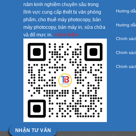
năm kinh nghiệm chuyên sâu trong
Hướng dẫ
lĩnh vực cung cấp thiết bị văn phòng
phẩm, cho thuê máy photocopy, bán
Hướng dẫn
máy photocopy, bán máy in, sửa chữa
và đổ mực in.
+Xem thêm
Chính sác
Chính sác
Chính sác
NHẬN TƯ VẤN