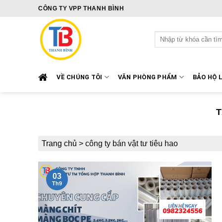
Skip
CÔNG TY VPP THANH BÌNH
to
content
Tìm
kiếm:
VỀ CHÚNG TÔI
VĂN PHÒNG PHẨM
BẢO HỘ 
Trang chủ
>
công ty bán vật tư tiêu hao
03
Th9