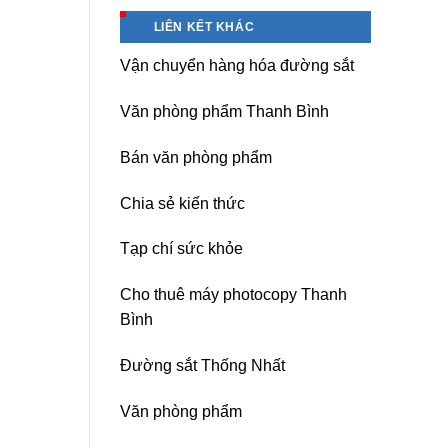
Hà
Băng
Nội
keo
LIÊN KẾT KHÁC
chịu
nhiệt
Vận chuyển hàng hóa đường sắt
Nitto
Denko
tại
Văn phòng phẩm Thanh Bình
TP
HCM,
Đà
Bán văn phòng phẩm
Nẵng,
Đồng
Chia sẻ kiến thức
Nai,
Bình
Dương
Tạp chí sức khỏe
Cho thuê máy photocopy Thanh
Bình
Đường sắt Thống Nhất
Văn phòng phẩm