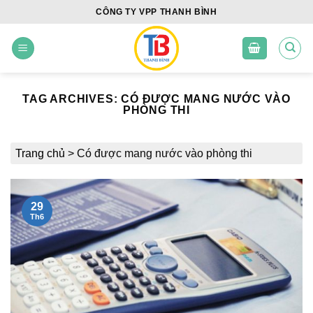
Skip
CÔNG TY VPP THANH BÌNH
to
content
TAG ARCHIVES:
CÓ ĐƯỢC MANG NƯỚC VÀO
PHÒNG THI
Trang chủ
>
Có được mang nước vào phòng thi
29
Th6