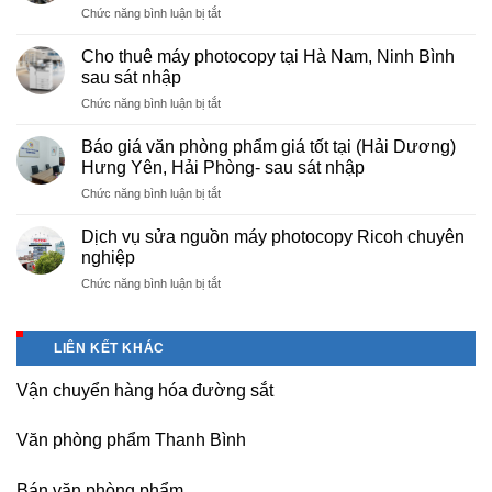
ở
Chức năng bình luận bị tắt
rẻ
Cung
hà
cấp
nội
Cho thuê máy photocopy tại Hà Nam, Ninh Bình
văn
–
sau sát nhập
phòng
Báo
ở
Chức năng bình luận bị tắt
phẩm
giá
Cho
chuyên
photo
thuê
nghiệp
Báo giá văn phòng phẩm giá tốt tại (Hải Dương)
tài
máy
tại
Hưng Yên, Hải Phòng- sau sát nhập
liệu
photocopy
KCN
cho
ở
Chức năng bình luận bị tắt
tại
Tam
học
Báo
Hà
Dương
sinh,
giá
Nam,
Dịch vụ sửa nguồn máy photocopy Ricoh chuyên
–
sinh
văn
Ninh
nghiệp
Vĩnh
viên,
phòng
Bình
Phúc
văn
ở
Chức năng bình luận bị tắt
phẩm
sau
phòng,
Dịch
giá
sát
công
vụ
tốt
nhập
ty
sửa
tại
LIÊN KẾT KHÁC
nguồn
(Hải
máy
Dương)
Vận chuyển hàng hóa đường sắt
photocopy
Hưng
Ricoh
Yên,
chuyên
Hải
Văn phòng phẩm Thanh Bình
nghiệp
Phòng-
sau
Bán văn phòng phẩm
sát