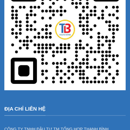
ĐỊA CHỈ LIÊN HỆ
CÔNG TY TNHH ĐẦU TƯ TM TỔNG HỢP THANH BÌNH