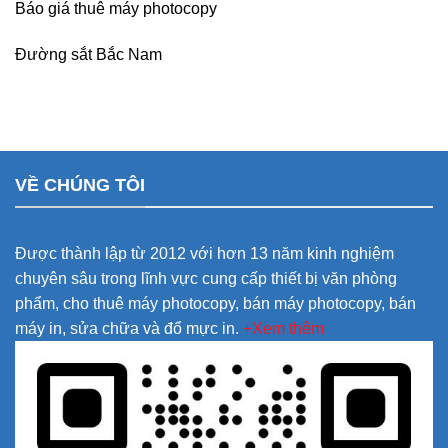
Báo giá thuê máy photocopy
Đường sắt Bắc Nam
VỀ CHÚNG TÔI
Được thành lập từ 2012 với hơn 13 năm kinh nghiệm
chuyên sâu trong lĩnh vực cung cấp thiết bị văn phòng
phẩm, cho thuê máy photocopy, bán máy photocopy, bán
máy in, sửa chữa và đổ mực in.
+Xem thêm