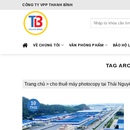
Skip
CÔNG TY VPP THANH BÌNH
to
content
Tìm
kiếm:
VỀ CHÚNG TÔI
VĂN PHÒNG PHẨM
BẢO HỘ 
TAG AR
Trang chủ
>
cho thuê máy photocopy tại Thái Nguy
10
Th11