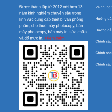
Được thành lập từ 2012 với hơn 13
Về chúng t
năm kinh nghiệm chuyên sâu trong
Hướng dẫ
lĩnh vực cung cấp thiết bị văn phòng
phẩm, cho thuê máy photocopy, bán
Hướng dẫn
máy photocopy, bán máy in, sửa chữa
và đổ mực in.
+Xem thêm
Chính sác
Chính sác
Chính sác