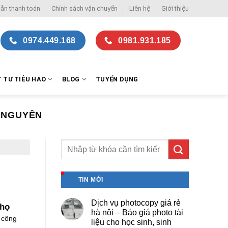
ẫn thanh toán
Chính sách vận chuyển
Liên hệ
Giới thiệu
0974.449.168
0981.931.185
T TƯ TIÊU HAO
BLOG
TUYỂN DỤNG
 NGUYÊN
TIN MỚI
Dịch vụ photocopy giá rẻ
Thọ
hà nội – Báo giá photo tài
 công
liệu cho học sinh, sinh