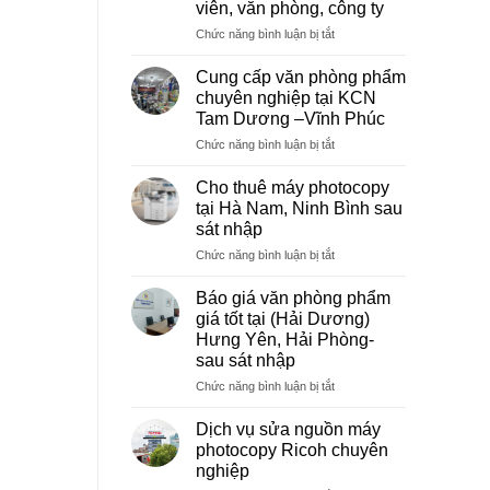
viên, văn phòng, công ty
ở
Chức năng bình luận bị tắt
Dịch
vụ
Cung cấp văn phòng phẩm
photocopy
chuyên nghiệp tại KCN
giá
Tam Dương –Vĩnh Phúc
rẻ
ở
Chức năng bình luận bị tắt
hà
Cung
nội
cấp
–
Cho thuê máy photocopy
văn
Báo
tại Hà Nam, Ninh Bình sau
phòng
giá
sát nhập
phẩm
photo
ở
Chức năng bình luận bị tắt
chuyên
tài
Cho
nghiệp
liệu
thuê
tại
cho
Báo giá văn phòng phẩm
máy
KCN
học
giá tốt tại (Hải Dương)
photocopy
Tam
sinh,
Hưng Yên, Hải Phòng-
tại
Dương
sinh
sau sát nhập
Hà
–
viên,
Nam,
Vĩnh
ở
Chức năng bình luận bị tắt
văn
Ninh
Phúc
Báo
phòng,
Bình
giá
công
Dịch vụ sửa nguồn máy
sau
văn
ty
photocopy Ricoh chuyên
sát
phòng
nghiệp
nhập
phẩm