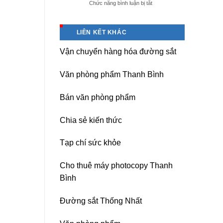
ở
Chức năng bình luận bị tắt
giá
Dịch
tốt
vụ
tại
sửa
(Hải
LIÊN KẾT KHÁC
nguồn
Dương)
máy
Hưng
Vận chuyển hàng hóa đường sắt
photocopy
Yên,
Ricoh
Hải
chuyên
Phòng-
Văn phòng phẩm Thanh Bình
nghiệp
sau
sát
Bán văn phòng phẩm
nhập
Chia sẻ kiến thức
Tạp chí sức khỏe
Cho thuê máy photocopy Thanh
Bình
Đường sắt Thống Nhất