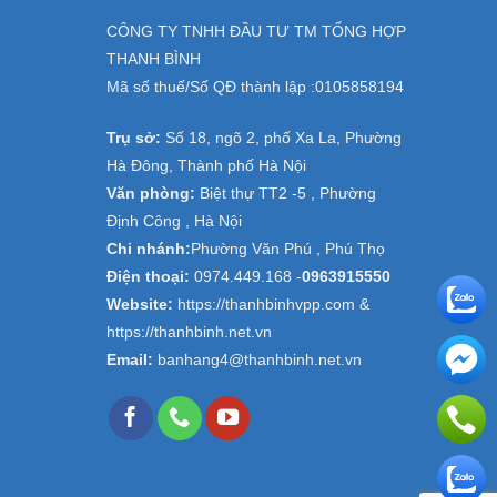
CÔNG TY TNHH ĐẦU TƯ TM TỔNG HỢP
THANH BÌNH
Mã số thuế/Số QĐ thành lập :
0105858194
Trụ sở:
Số 18, ngõ 2, phố Xa La, Phường
Hà Đông, Thành phố Hà Nội
Văn phòng:
Biệt thự TT2 -5 , Phường
Định Công , Hà Nội
Chi nhánh:
Phường Văn Phú , Phú Thọ
Điện thoại:
0974.449.168
-
0963915550
Website:
https://thanhbinhvpp.com &
https://thanhbinh.net.vn
Email:
banhang4@thanhbinh.net.vn