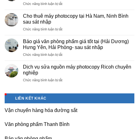
ở
Chức năng bình luận bị tắt
rẻ
Cung
hà
cấp
nội
Cho thuê máy photocopy tại Hà Nam, Ninh Bình
văn
–
sau sát nhập
phòng
Báo
ở
Chức năng bình luận bị tắt
phẩm
giá
Cho
chuyên
photo
thuê
nghiệp
Báo giá văn phòng phẩm giá tốt tại (Hải Dương)
tài
máy
tại
Hưng Yên, Hải Phòng- sau sát nhập
liệu
photocopy
KCN
cho
ở
Chức năng bình luận bị tắt
tại
Tam
học
Báo
Hà
Dương
sinh,
giá
Nam,
Dịch vụ sửa nguồn máy photocopy Ricoh chuyên
–
sinh
văn
Ninh
nghiệp
Vĩnh
viên,
phòng
Bình
Phúc
văn
ở
Chức năng bình luận bị tắt
phẩm
sau
phòng,
Dịch
giá
sát
công
vụ
tốt
nhập
ty
sửa
tại
LIÊN KẾT KHÁC
nguồn
(Hải
máy
Dương)
Vận chuyển hàng hóa đường sắt
photocopy
Hưng
Ricoh
Yên,
chuyên
Hải
Văn phòng phẩm Thanh Bình
nghiệp
Phòng-
sau
Bán văn phòng phẩm
sát