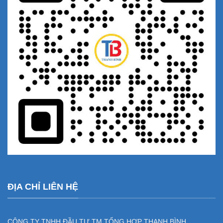
ĐỊA CHỈ LIÊN HỆ
CÔNG TY TNHH ĐẦU TƯ TM TỔNG HỢP THANH BÌNH