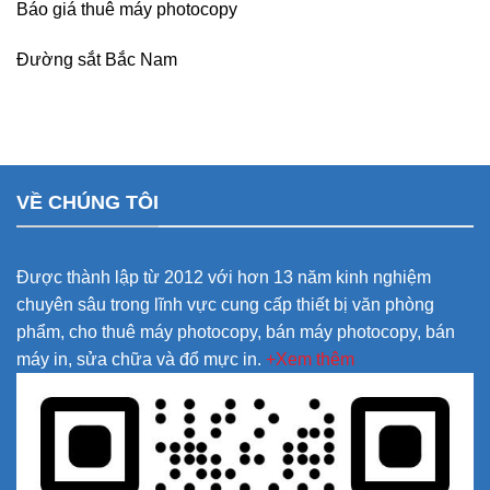
Báo giá thuê máy photocopy
Đường sắt Bắc Nam
VỀ CHÚNG TÔI
Được thành lập từ 2012 với hơn 13 năm kinh nghiệm
chuyên sâu trong lĩnh vực cung cấp thiết bị văn phòng
phẩm, cho thuê máy photocopy, bán máy photocopy, bán
máy in, sửa chữa và đổ mực in.
+Xem thêm