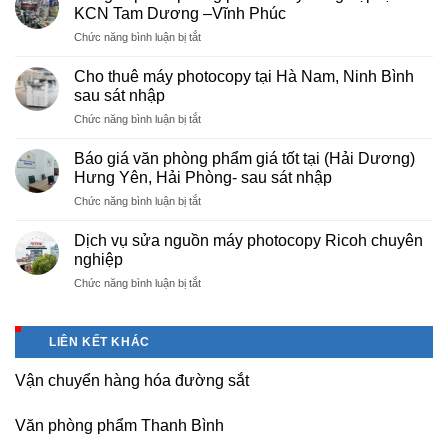
photocopy
KCN Tam Dương –Vĩnh Phúc
giá
ở
Chức năng bình luận bị tắt
rẻ
Cung
hà
cấp
nội
Cho thuê máy photocopy tại Hà Nam, Ninh Bình
văn
–
sau sát nhập
phòng
Báo
ở
Chức năng bình luận bị tắt
phẩm
giá
Cho
chuyên
photo
thuê
nghiệp
Báo giá văn phòng phẩm giá tốt tại (Hải Dương)
tài
máy
tại
Hưng Yên, Hải Phòng- sau sát nhập
liệu
photocopy
KCN
cho
ở
Chức năng bình luận bị tắt
tại
Tam
học
Báo
Hà
Dương
sinh,
giá
Nam,
Dịch vụ sửa nguồn máy photocopy Ricoh chuyên
–
sinh
văn
Ninh
nghiệp
Vĩnh
viên,
phòng
Bình
Phúc
văn
ở
Chức năng bình luận bị tắt
phẩm
sau
phòng,
Dịch
giá
sát
công
vụ
tốt
nhập
ty
sửa
tại
LIÊN KẾT KHÁC
nguồn
(Hải
máy
Dương)
Vận chuyển hàng hóa đường sắt
photocopy
Hưng
Ricoh
Yên,
chuyên
Hải
Văn phòng phẩm Thanh Bình
nghiệp
Phòng-