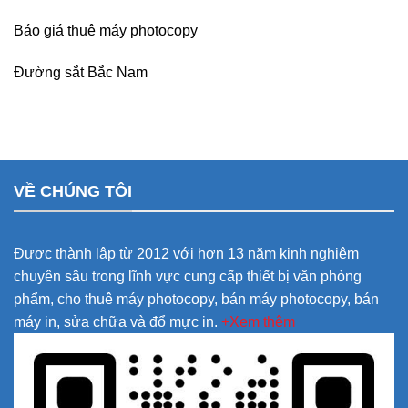
Báo giá thuê máy photocopy
Đường sắt Bắc Nam
VỀ CHÚNG TÔI
Được thành lập từ 2012 với hơn 13 năm kinh nghiệm
chuyên sâu trong lĩnh vực cung cấp thiết bị văn phòng
phẩm, cho thuê máy photocopy, bán máy photocopy, bán
máy in, sửa chữa và đổ mực in.
+Xem thêm