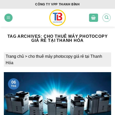
Skip
CÔNG TY VPP THANH BÌNH
to
content
TAG ARCHIVES:
CHO THUÊ MÁY PHOTOCOPY
GIÁ RẺ TẠI THANH HÓA
Trang chủ
>
cho thuê máy photocopy giá rẻ tại Thanh
Hóa
06
Th5