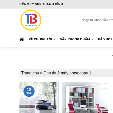
Skip
CÔNG TY VPP THANH BÌNH
to
content
Tìm
kiếm:
VỀ CHÚNG TÔI
VĂN PHÒNG PHẨM
BẢO HỘ 
Trang chủ
>
Cho thuê máy photocopy 1
18
Th9