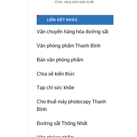
ở
Chức năng bình luận bị tắt
giá
Dịch
tốt
vụ
tại
sửa
(Hải
LIÊN KẾT KHÁC
nguồn
Dương)
máy
Hưng
Vận chuyển hàng hóa đường sắt
photocopy
Yên,
Ricoh
Hải
chuyên
Phòng-
Văn phòng phẩm Thanh Bình
nghiệp
sau
sát
Bán văn phòng phẩm
nhập
Chia sẻ kiến thức
Tạp chí sức khỏe
Cho thuê máy photocopy Thanh
Bình
Đường sắt Thống Nhất