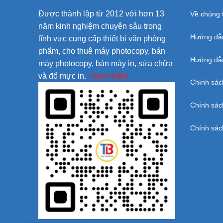
Được thành lập từ 2012 với hơn 13
Về chúng t
năm kinh nghiệm chuyên sâu trong
Hướng dẫ
lĩnh vực cung cấp thiết bị văn phòng
phẩm, cho thuê máy photocopy, bán
Hướng dẫn
máy photocopy, bán máy in, sửa chữa
và đổ mực in.
+Xem thêm
Chính sác
Chính sác
Chính sác