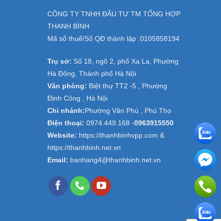
CÔNG TY TNHH ĐẦU TƯ TM TỔNG HỢP
THANH BÌNH
Mã số thuế/Số QĐ thành lập :
0105858194
Trụ sở:
Số 18, ngõ 2, phố Xa La, Phường
Hà Đông, Thành phố Hà Nội
Văn phòng:
Biệt thự TT2 -5 , Phường
Định Công , Hà Nội
Chi nhánh:
Phường Văn Phú , Phú Thọ
Điện thoại:
0974.449.168
-
0963915550
Website:
https://thanhbinhvpp.com &
https://thanhbinh.net.vn
Email:
banhang4@thanhbinh.net.vn