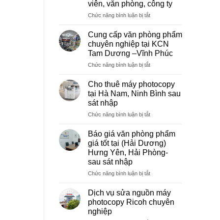
viên, văn phòng, công ty
ở
Chức năng bình luận bị tắt
Dịch
vụ
Cung cấp văn phòng phẩm
photocopy
chuyên nghiệp tại KCN
giá
Tam Dương –Vĩnh Phúc
rẻ
ở
Chức năng bình luận bị tắt
hà
Cung
nội
cấp
–
Cho thuê máy photocopy
văn
Báo
tại Hà Nam, Ninh Bình sau
phòng
giá
sát nhập
phẩm
photo
ở
Chức năng bình luận bị tắt
chuyên
tài
Cho
nghiệp
liệu
thuê
tại
cho
Báo giá văn phòng phẩm
máy
KCN
học
giá tốt tại (Hải Dương)
photocopy
Tam
sinh,
Hưng Yên, Hải Phòng-
tại
Dương
sinh
sau sát nhập
Hà
–
viên,
Nam,
Vĩnh
ở
Chức năng bình luận bị tắt
văn
Ninh
Phúc
Báo
phòng,
Bình
giá
công
Dịch vụ sửa nguồn máy
sau
văn
ty
photocopy Ricoh chuyên
sát
phòng
nghiệp
nhập
phẩm