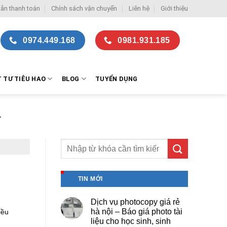
ẫn thanh toán
Chính sách vận chuyển
Liên hệ
Giới thiệu
0974.449.168
0981.931.185
T TƯ TIÊU HAO
BLOG
TUYỂN DỤNG
1
TIN MỚI
Dịch vụ photocopy giá rẻ
hà nội – Báo giá photo tài
iều
liệu cho học sinh, sinh