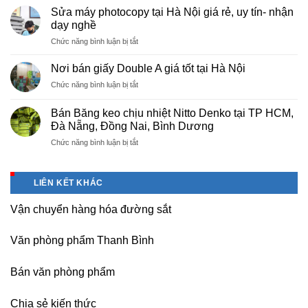
cấp
Phú
Sửa máy photocopy tại Hà Nội giá rẻ, uy tín- nhận
màng
Thọ
dạy nghề
bọc
ở
Chức năng bình luận bị tắt
PE
Sửa
cho
máy
nhà
Nơi bán giấy Double A giá tốt tại Hà Nội
photocopy
máy,
ở
Chức năng bình luận bị tắt
tại
khu
Nơi
Hà
công
bán
Nội
Bán Băng keo chịu nhiệt Nitto Denko tại TP HCM,
nghiệp
giấy
giá
Đà Nẵng, Đồng Nai, Bình Dương
Bắc
Double
rẻ,
thăng
ở
Chức năng bình luận bị tắt
A
uy
Long,
Bán
giá
tín-
Nội
Băng
tốt
nhận
Bài
keo
tại
dạy
LIÊN KẾT KHÁC
Hà
chịu
Hà
nghề
Nội
nhiệt
Nội
Vận chuyển hàng hóa đường sắt
Nitto
Denko
tại
Văn phòng phẩm Thanh Bình
TP
HCM,
Đà
Bán văn phòng phẩm
Nẵng,
Đồng
Chia sẻ kiến thức
Nai,