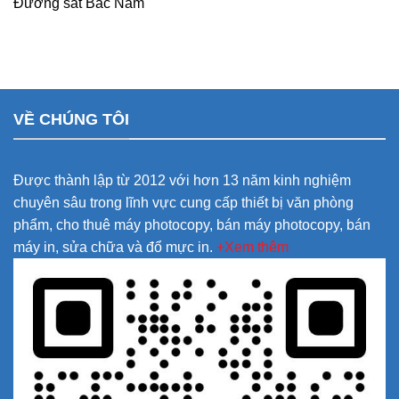
Đường sắt Bắc Nam
VỀ CHÚNG TÔI
Được thành lập từ 2012 với hơn 13 năm kinh nghiệm
chuyên sâu trong lĩnh vực cung cấp thiết bị văn phòng
phẩm, cho thuê máy photocopy, bán máy photocopy, bán
máy in, sửa chữa và đổ mực in.
+Xem thêm