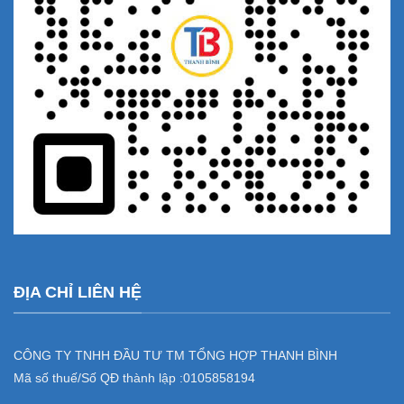
ĐỊA CHỈ LIÊN HỆ
CÔNG TY TNHH ĐẦU TƯ TM TỔNG HỢP THANH BÌNH
Mã số thuế/Số QĐ thành lập :
0105858194