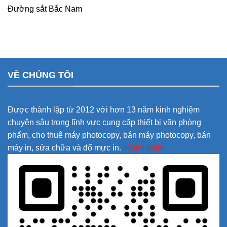
Đường sắt Bắc Nam
VỀ CHÚNG TÔI
Được thành lập từ 2012 với hơn 13 năm kinh nghiệm
chuyên sâu trong lĩnh vực cung cấp thiết bị văn phòng
phẩm, cho thuê máy photocopy, bán máy photocopy, bán
máy in, sửa chữa và đổ mực in.
+Xem thêm