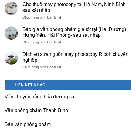
cấp
nội
Cho thuê máy photocopy tại Hà Nam, Ninh Bình
văn
–
sau sát nhập
phòng
Báo
ở
Chức năng bình luận bị tắt
phẩm
giá
Cho
chuyên
photo
thuê
nghiệp
Báo giá văn phòng phẩm giá tốt tại (Hải Dương)
tài
máy
tại
Hưng Yên, Hải Phòng- sau sát nhập
liệu
photocopy
KCN
cho
ở
Chức năng bình luận bị tắt
tại
Tam
học
Báo
Hà
Dương
sinh,
giá
Nam,
Dịch vụ sửa nguồn máy photocopy Ricoh chuyên
–
sinh
văn
Ninh
nghiệp
Vĩnh
viên,
phòng
Bình
Phúc
văn
ở
Chức năng bình luận bị tắt
phẩm
sau
phòng,
Dịch
giá
sát
công
vụ
tốt
nhập
ty
sửa
tại
LIÊN KẾT KHÁC
nguồn
(Hải
máy
Dương)
Vận chuyển hàng hóa đường sắt
photocopy
Hưng
Ricoh
Yên,
chuyên
Hải
Văn phòng phẩm Thanh Bình
nghiệp
Phòng-
sau
Bán văn phòng phẩm
sát
nhập