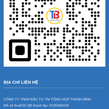
ĐỊA CHỈ LIÊN HỆ
CÔNG TY TNHH ĐẦU TƯ TM TỔNG HỢP THANH BÌNH
Mã số thuế/Số QĐ thành lập :
0105858194