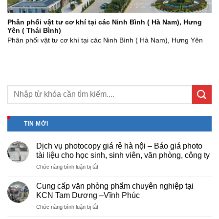
Phân phối vật tư cơ khí tại các Ninh Bình ( Hà Nam), Hưng
Yên ( Thái Bình)
Phân phối vật tư cơ khí tại các Ninh Bình ( Hà Nam), Hưng Yên
TIN MỚI
Dịch vụ photocopy giá rẻ hà nội – Báo giá photo
tài liệu cho học sinh, sinh viên, văn phòng, công ty
ở
Chức năng bình luận bị tắt
Dịch
vụ
Cung cấp văn phòng phẩm chuyên nghiệp tại
photocopy
KCN Tam Dương –Vĩnh Phúc
giá
ở
Chức năng bình luận bị tắt
rẻ
Cung
hà