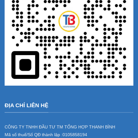
ĐỊA CHỈ LIÊN HỆ
CÔNG TY TNHH ĐẦU TƯ TM TỔNG HỢP THANH BÌNH
Mã số thuế/Số QĐ thành lập :
0105858194