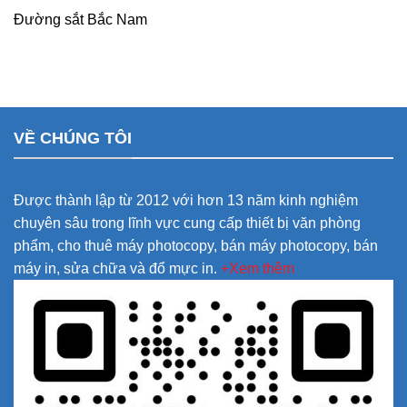
Đường sắt Bắc Nam
VỀ CHÚNG TÔI
Được thành lập từ 2012 với hơn 13 năm kinh nghiệm
chuyên sâu trong lĩnh vực cung cấp thiết bị văn phòng
phẩm, cho thuê máy photocopy, bán máy photocopy, bán
máy in, sửa chữa và đổ mực in.
+Xem thêm