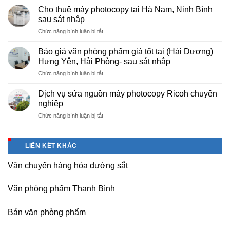
cấp
nội
Cho thuê máy photocopy tại Hà Nam, Ninh Bình
văn
–
sau sát nhập
phòng
Báo
ở
Chức năng bình luận bị tắt
phẩm
giá
Cho
chuyên
photo
thuê
nghiệp
Báo giá văn phòng phẩm giá tốt tại (Hải Dương)
tài
máy
tại
Hưng Yên, Hải Phòng- sau sát nhập
liệu
photocopy
KCN
cho
ở
Chức năng bình luận bị tắt
tại
Tam
học
Báo
Hà
Dương
sinh,
giá
Nam,
Dịch vụ sửa nguồn máy photocopy Ricoh chuyên
–
sinh
văn
Ninh
nghiệp
Vĩnh
viên,
phòng
Bình
Phúc
văn
ở
Chức năng bình luận bị tắt
phẩm
sau
phòng,
Dịch
giá
sát
công
vụ
tốt
nhập
ty
sửa
tại
LIÊN KẾT KHÁC
nguồn
(Hải
máy
Dương)
Vận chuyển hàng hóa đường sắt
photocopy
Hưng
Ricoh
Yên,
chuyên
Hải
Văn phòng phẩm Thanh Bình
nghiệp
Phòng-
sau
Bán văn phòng phẩm
sát
nhập