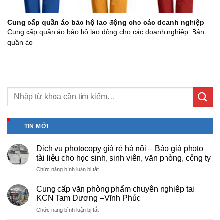
Cung cấp quần áo bảo hộ lao động cho các doanh nghiệp
Cung cấp quần áo bảo hộ lao động cho các doanh nghiệp. Bán
quần áo
TIN MỚI
Dịch vụ photocopy giá rẻ hà nội – Báo giá photo
tài liệu cho học sinh, sinh viên, văn phòng, công ty
ở
Chức năng bình luận bị tắt
Dịch
vụ
Cung cấp văn phòng phẩm chuyên nghiệp tại
photocopy
KCN Tam Dương –Vĩnh Phúc
giá
ở
Chức năng bình luận bị tắt
rẻ
Cung
hà